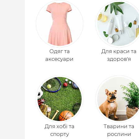
Одяг та
Для краси та
аксесуари
здоров'я
Для хобі та
Тварини та
спорту
рослини