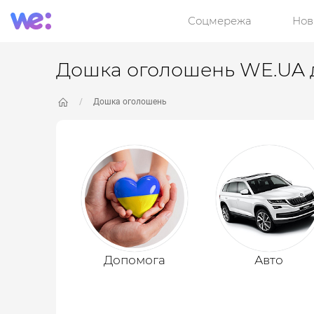
Соцмережа
Нов
Дошка оголошень WE.UA д
Дошка оголошень
Допомога
Авто