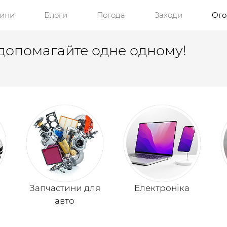
ини
Блоги
Погода
Заходи
Ог
опомагайте одне одному!
Запчастини для
Електроніка
авто