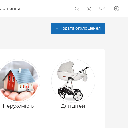
олошення
UK
+ Подати оголошення
Нерухомість
Для дітей