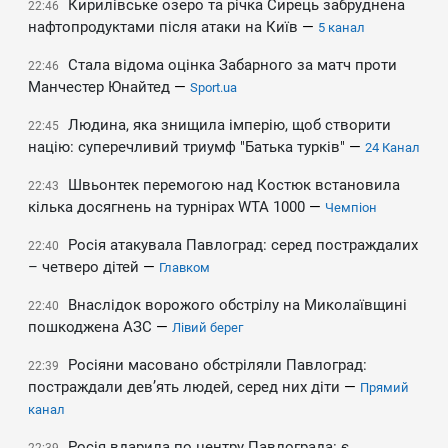
Кирилівське озеро та річка Сирець забруднена
22:46
нафтопродуктами після атаки на Київ
—
5 канал
Стала відома оцінка Забарного за матч проти
22:46
Манчестер Юнайтед
—
Sport.ua
Людина, яка знищила імперію, щоб створити
22:45
націю: суперечливий триумф "Батька турків"
—
24 Канал
Швьонтек перемогою над Костюк встановила
22:43
кілька досягнень на турнірах WTA 1000
—
Чемпіон
Росія атакувала Павлоград: серед постраждалих
22:40
– четверо дітей
—
Главком
​Внаслідок ворожого обстрілу на Миколаївщині
22:40
пошкоджена АЗС
—
Лівий берег
Росіяни масовано обстріляли Павлоград:
22:39
постраждали дев’ять людей, серед них діти
—
Прямий
канал
Росія вдарила по центру Павлограда: є