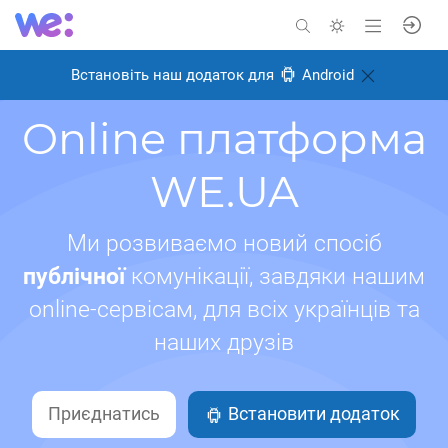
Встановіть наш додаток для
Android
Online платформа
WE.UA
Ми розвиваємо новий спосіб
публічної
комунікації, завдяки нашим
online-сервісам, для всіх українців та
наших друзів
Приєднатись
Встановити додаток