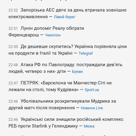
Запорізька АЕС двічі за день втрачала зовнішнє
22:52
електроживлення
—
Лівий берег
Лунін допоміг Реалу обіграти
22:51
Ференцварош
—
Чемпіон
Де дешевше скупитись? Українка порівняла ціни
22:50
на продукти в Італії та Україні
—
Telegraf
Атака РФ по Павлограду: постраждали дев’ять
22:48
людей, четверо з них- діти
—
Букви
ПЕТРЯК: «Барселона чи Манчестер Сіті не
22:47
лежали на столі, тому Кудрівка»
—
Sport.ua
Уболівальники розкритикували Мудрика за
22:46
другий матч після повернення
—
Новини.Live
Українські сили знищили російський комплекс
22:46
РЕБ проти Starlink у Геленджику
—
Межа