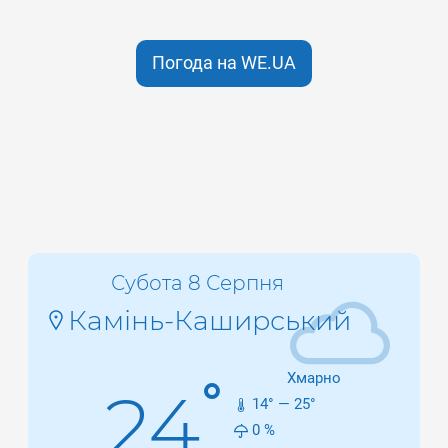
Погода на WE.UA
Субота 8 Серпня
Камінь-Каширський
Хмарно
°
24
14
° —
25
°
0
%