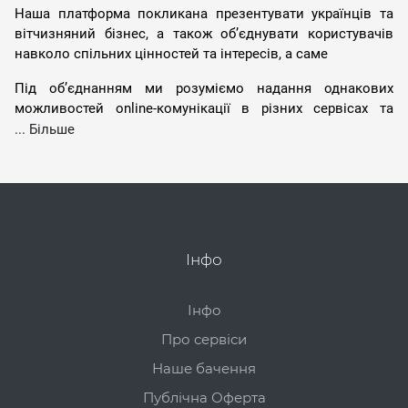
Наша платформа покликана презентувати українців та
вітчизняний бізнес, а також обʼєднувати користувачів
навколо спільних цінностей та інтересів, а саме
Під обʼєднанням ми розуміємо надання однакових
можливостей online-комунікації в різних сервісах та
сайтах Платформи через функції нашої
Соціальної
... Більше
мережі
, коментарі, вподобайки та повідомлення в IM-
чатах. Тому, на наших сайтах ви можете зустріти
формулювання "соціальна мережа WE.UA", або "соціальна
мережа від WE.UA", адже сама платформа
WE.UA
- це
значно більше, ніж одна лише соціальна мережа, а
скоріше -
цілий комплекс сервісів
.
Інфо
Повідомлення - це не тільки
Інфо
SMS ))
Про сервіси
Наше бачення
Як відомо, Повідомлення - це послідовність сигналів
різної природи. Люди в своїй комунікації постійно
Публічна Оферта