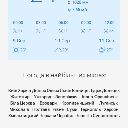
1020
мм
7.65
м/с
00:00
03:00
06:00
09:00
12:00
16
°
12
°
11
°
17
°
23
°
9 Сер.
10 Сер.
11 Сер.
25
°
29
°
25
°
Погода в найбільших містах:
Київ
Харків
Дніпро
Одеса
Львів
Вінниця
Луцьк
Донецьк
Житомир
Ужгород
Запоріжжя
Івано-Франківськ
Біла Церква
Бровари
Кропивницький
Луганськ
Миколаїв
Полтава
Рівне
Суми
Тернопіль
Херсон
Хмельницький
Черкаси
Чернівці
Чернігів
Севастополь