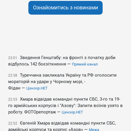
Ознайомитись з новинами
Зведення Генштабу: на фронті з початку доби
23:01
відбулось 142 боєзіткнення
—
Прямий канал
Туреччина закликала Україну та РФ оголосити
22:58
мораторій на удари у Чорному морі, -
Фідан
—
Цензор.НЕТ
Хмара відвідав командні пункти СБС, 3-го та 19-
22:53
го армійських корпусів і "Азову": Запити воїнів узято в
роботу. ФОТОрепортаж
—
Цензор.НЕТ
Євгеній Хмара відвідав командні пункти СБС,
22:52
армійські корпуси та корпус «Азов»
—
Межа