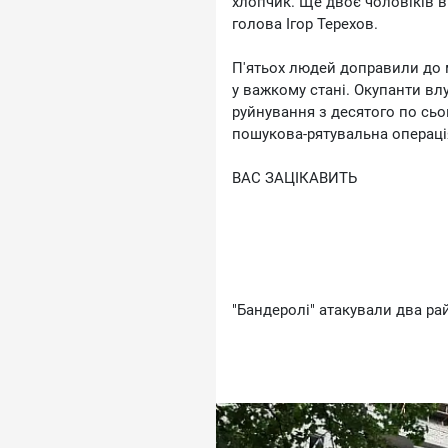
хлопчик. Ще двоє чоловіків ві
голова Ігор Терехов.
П'ятьох людей доправили до 
у важкому стані. Окупанти вл
руйнування з десятого по сьо
пошукова-рятувальна операці
ВАС ЗАЦІКАВИТЬ
"Бандеролі" атакували два р
Рятувальники гасять пожежу, 
шукають, чи є люди під зава