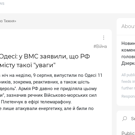
ews
ло Тижня»
Abou
Новин
#Війна
комент
Одесі: у ВМС заявили, що РФ
головн
Дзерк
істу такої "уваги"
в ніч на неділю, 9 серпня, випустили по Одесі 11
All publ
ників, зокрема, реактивних, а також шість
feeds in
дероль". Армія РФ давно не приділяла цьому
further 
ги", зазначив речник Військово-морських сил
Responsi
Плетенчук в ефірі телемарафону.
е лише атакували енергетику, але й били по
Public