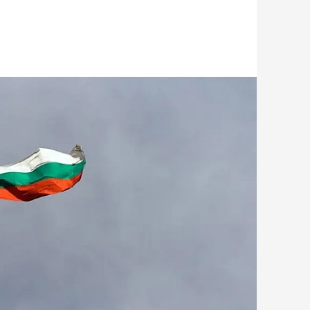
дарний дрон: його знешкодили сапери
е наприкінці липня Болгарія посилила
 часті випадки перехоплення дронів типу
раїнського кордону. Зокрема, до країни
а засоби ППО, посилили спостереження і
значив, що протидія безпілотникам потребує
 розпізнавання залишається одним із
елику кількість різних типів таких апаратів.
 кількома компаніями для розвитку засобів
орення антидронових систем також передбачене в