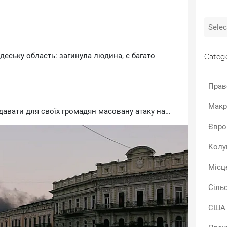
деську область: загинула людина, є багато
Catego
Прав
Макр
давати для своїх громадян масовану атаку на
ськових об’єктах чи вантажах".
Євро
ськової адміністрації Олег Кіпер повідомив, що
сі зросла до 12.
Колу
Місц
Сіль
США