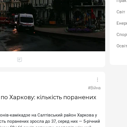
Прак
ринку в передмісті Одеси
Світ
Енер
есипського та Приморського районів
Спор
.
имчасово рух на трасі "Одеса–Рені". У зв'язку з
Осві
атися до деяких пунктів пропуску на кордоні з
#Війна
о Харкову: кількість поранених
онів-камікадзе на Салтівський район Харкова у
кість поранених зросла до 37, серед них — 5-річний