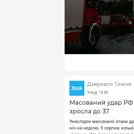
Росіяни вдарили ракетами по 
Частина Хаджибейського, Пер
міста залишилася без світла
В Одеській області обмежили т
цим автомобілі не можуть рух
Молдовою.
Дзеркало Тижня
9 Aug. 13:53
Масований удар РФ п
зросла до 37
Унаслідок масованої атаки др
ніч на неділю, 9 серпня, кіль