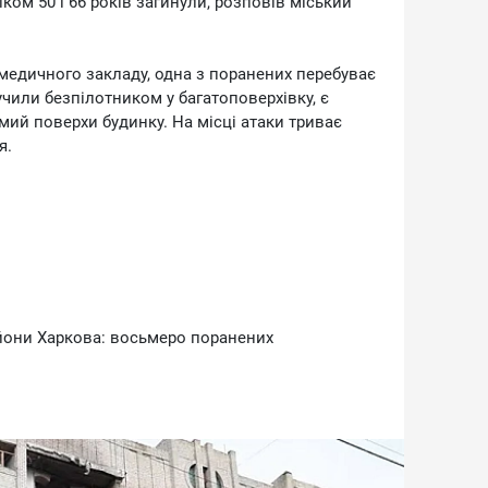
ком 50 і 66 років загинули, розповів міський
медичного закладу, одна з поранених перебуває
учили безпілотником у багатоповерхівку, є
мий поверхи будинку. На місці атаки триває
я.
айони Харкова: восьмеро поранених
розбирають перекриття багатоповерхівки та
лами.