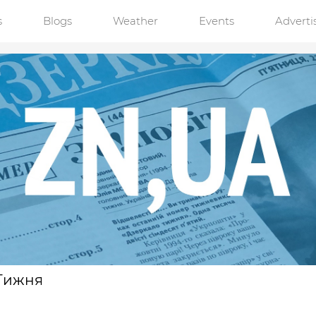
s
Blogs
Weather
Events
Advert
Тижня