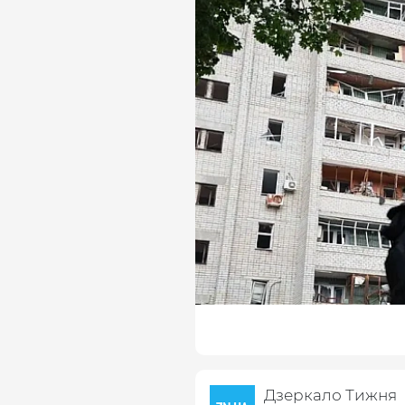
ВАС ЗАЦІКАВИТЬ
РФ у Харкові знищила 8 млн 
досі не загасили
В Одесі через удари окупанті
багатоповерхові будинки та а
Пересипського та Приморсько
Дзеркало Тижня