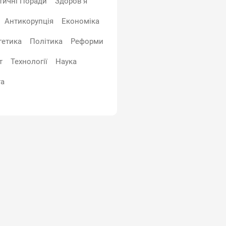
тичні Поради
Здоров’я
Антикорупція
Економіка
гетика
Політика
Реформи
т
Технології
Наука
та