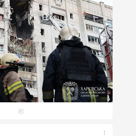
книг. Пожежу на складах видавництва «Ранок»
в вісім людей дістали поранення. Пошкоджено
втомобілі. Частина Хаджибейського,
го районів залишилася без світла.