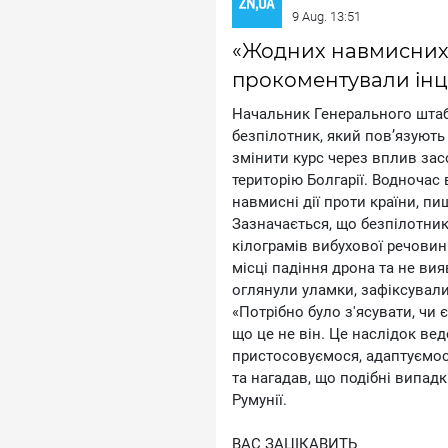
9 Aug. 13:51
«Жодних навмисних д
прокоментували інц
Начальник Генерального штабу
безпілотник, який пов’язують
змінити курс через вплив зас
територію Болгарії. Водночас
навмисні дії проти країни, п
Зазначається, що безпілотник
кілограмів вибухової речовин
місці падіння дрона та не вия
оглянули уламки, зафіксували 
«Потрібно було з'ясувати, чи 
що це не він. Це наслідок ве
пристосовуємося, адаптуємос
та нагадав, що подібні випадк
Румунії.
ВАС ЗАЦІКАВИТЬ