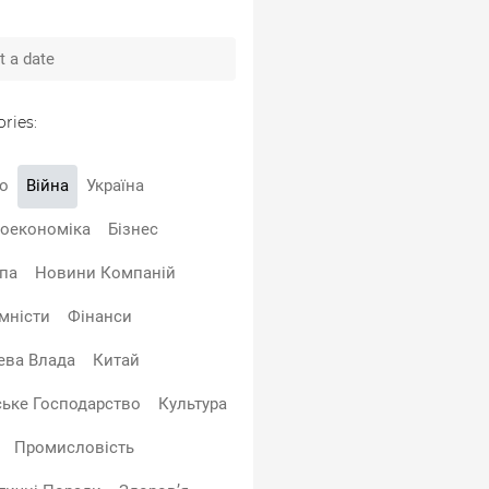
ries:
о
Війна
Україна
оекономіка
Бізнес
па
Новини Компаній
мністи
Фінанси
ева Влада
Китай
ське Господарство
Культура
Промисловість