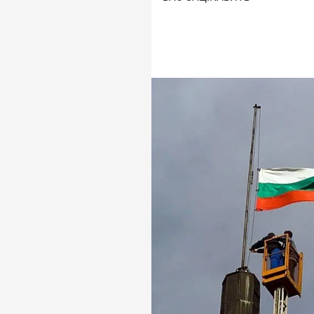
На території Молдови впав у
У виданні наголошують, що щ
протиповітряну оборону через
«Шахед» поблизу румунсько-ук
перекинули додаткові сили т
передислокували авіацію.
Водночас адмірал Ефтімов за
комплексного підходу, а їхнє
найскладніших завдань через в
Також Болгарія співпрацює з
протидії безпілотникам. Ств
межах механізму SАFЕ.