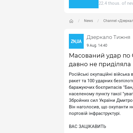
22.4 thous. of n
News
Channel «Дзерка
Дзеркало Тижня
9 Aug. 14:40
Масований удар по 
давно не приділяла м
Російські окупаційні війська 
ракет та 100 ударних безпілот
баражуючих боєприпасів "Бан
населеному пункту такої "ува
Збройних сил України Дмитро 
Він наголосив, що окупанти н
портовій інфраструктурі.
ВАС ЗАЦІКАВИТЬ