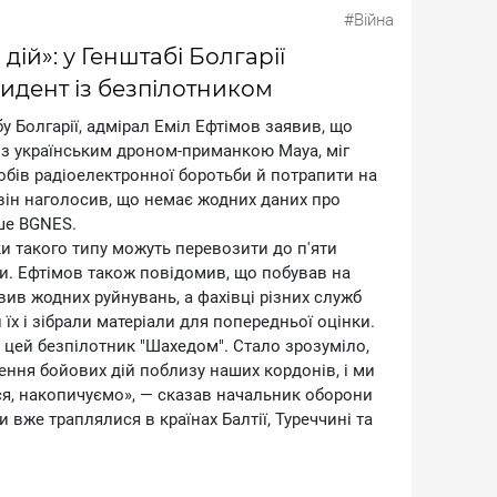
#Війна
ій»: у Генштабі Болгарії
идент із безпілотником
 Болгарії, адмірал Еміл Ефтімов заявив, що
 з українським дроном-приманкою Маyа, міг
обів радіоелектронної боротьби й потрапити на
 він наголосив, що немає жодних даних про
ише ВGNЕS.
и такого типу можуть перевозити до п'яти
и. Ефтімов також повідомив, що побував на
вив жодних руйнувань, а фахівці різних служб
їх і зібрали матеріали для попередньої оцінки.
є цей безпілотник "Шахедом". Стало зрозуміло,
дення бойових дій поблизу наших кордонів, і ми
я, накопичуємо», — сказав начальник оборони
и вже траплялися в країнах Балтії, Туреччині та