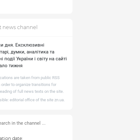
t news channel
и дня. Ексклюзивні
арі, думки, аналітика та
і події України і світу на сайті
ало тижня
ications are taken from public RSS
 order to organize transitions for
reading of full news texts on the site.
ble: editorial office of the site
zn.ua
.
ation date: