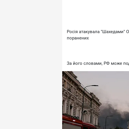
Росія атакувала "Шахедами" О
поранених
За його словами, РФ може по
місто як нібито "удари по вій
Голова Одеської обласної вій
кількість постраждалих в Оде
ВАС ЗАЦІКАВИТЬ