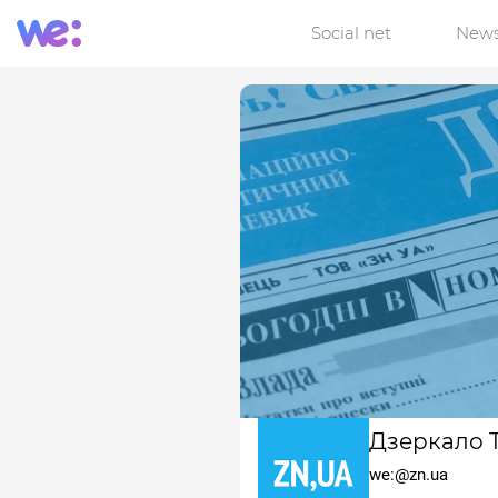
Social net
New
Дзеркало 
we:@zn.ua