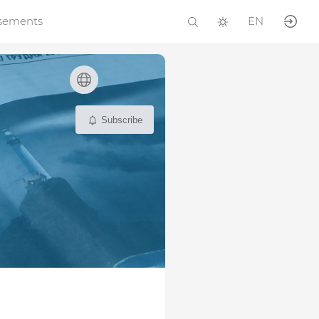
isements
EN
Subscribe