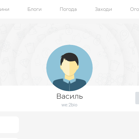
ини
Блоги
Погода
Заходи
Ог
Василь
we:2bio