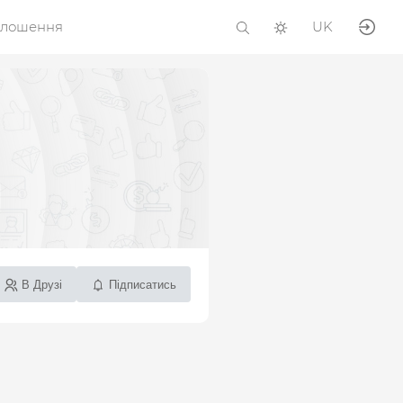
олошення
UK
В Друзі
Підписатись