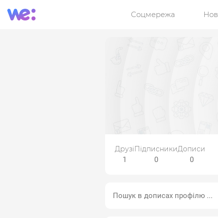
Соцмережа
Нов
Друзі
Підписники
Дописи
1
0
0