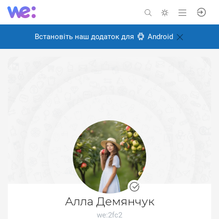
Встановіть наш додаток для
Android
Алла Демянчук
we:2fc2