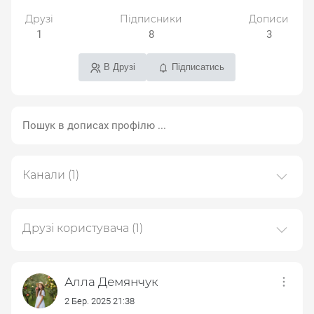
Друзі
Підписники
Дописи
1
8
3
В Друзі
Підписатись
Канали
(1)
Платформа we.ua
33 дописів
Друзі користувача
(1)
Підтримка (Support)
Алла Демянчук
2 Бер. 2025 21:38