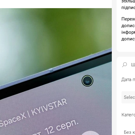
збіль
підпи
Перех
допис
інфор
допис
Дата п
Катего
Без к