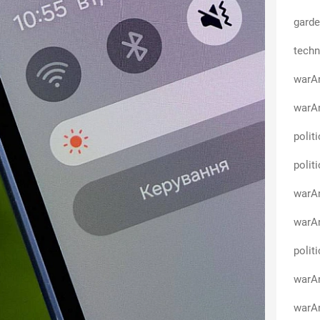
garde
techn
warA
warAn
polit
polit
warAn
warA
polit
warAn
warAn