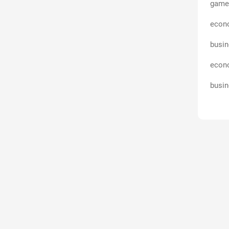
games
econ
busin
econ
busi