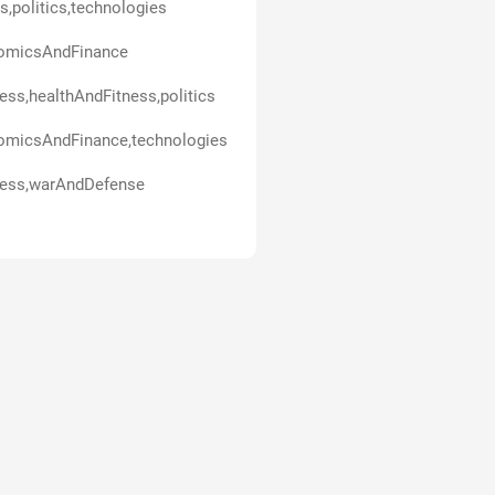
,politics,technologies
omicsAndFinance
ess,healthAndFitness,politics
omicsAndFinance,technologies
ness,warAndDefense