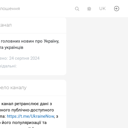
олошення
UK
канал
 головних новин про Україну,
та українців
ено: 24 серпня 2024
ідальні:
ело каналу
 канал ретранслює дані з
пного публічно-доступного
ла:
https://t.me/UkraineNow
, з
 його популяризації та