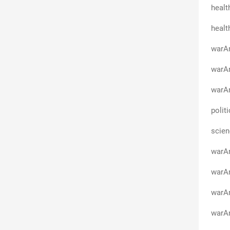
healt
healt
warA
warAn
warAn
polit
scien
warA
warAn
warAn
warA