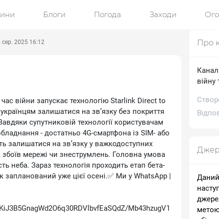
ини
Блоги
Погода
Заходи
Ог
Про 
 сер. 2025 16:12
Канал
війну 
Створ
 час війни запускає технологію Starlink Direct to
у українцям залишатися на звʼязку без покриття
Відпов
Завдяки супутниковій технології користувачам
обладнання - достатньо 4G-смартфона із SIM- або
ть залишатися на зв’язку у важкодоступних
Джер
ди, збоїв мережі чи знеструмлень. Головна умова
сть неба. Зараз технологія проходить етап бета-
к запланований уже цієї осені.✅ Ми у WhatsApp |
Даний
насту
джере
iJ3B5GnagWd2O6q30RDVlbvfEaSQdZ/Mb43hzugV1
метою