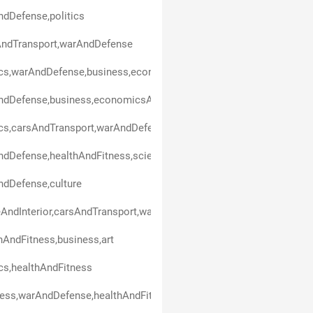
dDefense,politics
AndTransport,warAndDefense
ics,warAndDefense,business,economicsAndFinance,healthAndFitne
ndDefense,business,economicsAndFinance,healthAndFitness
ics,carsAndTransport,warAndDefense,healthAndFitness
dDefense,healthAndFitness,scienceAndEducation
dDefense,culture
ndInterior,carsAndTransport,warAndDefense,healthAndFitness
hAndFitness,business,art
ics,healthAndFitness
ess,warAndDefense,healthAndFitness,economicsAndFinance,techn