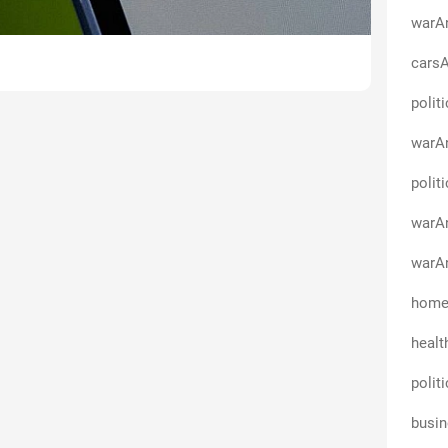
warAn
cars
polit
warA
polit
warAn
warAn
homeA
healt
polit
busin