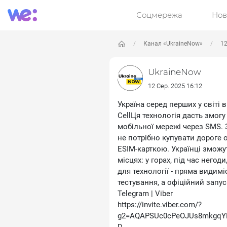
Соцмережа
Нов
Канал «UkraineNow»
12
UkraineNow
12 Сер. 2025 16:12
Україна серед перших у світі в
CellЦя технологія дасть змог
мобільної мережі через SMS. 
не потрібно купувати дороге 
ESIM-карткою. Українці зможу
місцях: у горах, під час него
для технології - пряма видимі
тестування, а офіційний запус
Telegram | Viber
https://invite.viber.com/?
g2=AQAPSUc0cPeOJUs8mkgqYK