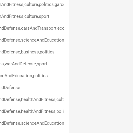
hAndFitness,culture,politics,gardenAndHorticulture,animals,technol
hAndFitness,culture,sport
ndDefense,carsAndTransport,economicsAndFinance
dDefense,scienceAndEducation,politics
dDefense,business,politics
ics,warAndDefense,sport
ceAndEducation,politics
ndDefense
dDefense,healthAndFitness,culture,scienceAndEducation,politics,s
dDefense,healthAndFitness,politics
ndDefense,scienceAndEducation