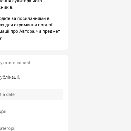
шення аудиторії його
сників.
одьте за посиланнями в
ах для отримання повної
мації про Автора, чи предмет
у.
ублікації:
рії:
атегорії