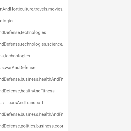
nAndHorticulture,travels,moviesAndSeries,technologies,healthAn
ologies
ndDefense,technologies
dDefense,technologies,scienceAndEducation
ics,technologies
ics,warAndDefense
dDefense,business,healthAndFitness
ndDefense,healthAndFitness
ics
carsAndTransport
dDefense,business,healthAndFitness,scienceAndEducation,politic
dDefense,politics,business,economicsAndFinance