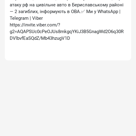
атаку рф на цивільне авто в Бериславському районі
— 2 загиблих, інформують в ОВА.✅ Ми у WhatsApp |
Telegram | Viber
https://invite.viber.com/?
g2=AQAPSUc0cPeOJUs8mkgqYKiJ3B5GnagWd2O6q30R
DVlbvfEaSQdZ/Mb43hzugV1D