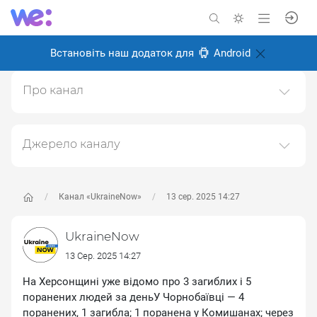
Встановіть наш додаток для
Android
Про канал
Канал головних новин про Україну, війну та українців
Створено: 24 серпня 2024
Джерело каналу
Відповідальні:
Даний канал ретранслює дані з наступного публічно-
доступного джерела:
https://t.me/UkraineNow
, з
метою його популяризації та збільшення аудиторії
Канал «UkraineNow»
13 сер. 2025 14:27
його підписників.
UkraineNow
Переходьте за посиланнями в дописах для
отримання повної інформації про Автора, чи
13 Сер. 2025 14:27
предмет допису.
На Херсонщині уже відомо про 3 загиблих і 5
поранених людей за деньУ Чорнобаївці — 4
поранених, 1 загибла; 1 поранена у Комишанах; через