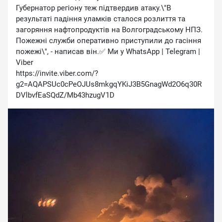
Губернатор регіону теж підтвердив атаку.\"В
результаті падіння уламків сталося розлиття та
загоряння нафтопродуктів на Волгоградському НПЗ.
Пожежні служби оперативно приступили до гасіння
пожежі\", - написав він.✅ Ми у WhatsApp | Telegram |
Viber
https://invite.viber.com/?
g2=AQAPSUc0cPeOJUs8mkgqYKiJ3B5GnagWd2O6q30R
DVlbvfEaSQdZ/Mb43hzugV1D