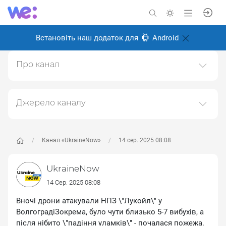
Встановіть наш додаток для
Android
Про канал
Канал головних новин про Україну, війну та українців
Створено: 24 серпня 2024
Джерело каналу
Відповідальні:
Даний канал ретранслює дані з наступного публічно-
доступного джерела:
https://t.me/UkraineNow
, з
метою його популяризації та збільшення аудиторії
Канал «UkraineNow»
14 сер. 2025 08:08
його підписників.
UkraineNow
Переходьте за посиланнями в дописах для
отримання повної інформації про Автора, чи
14 Сер. 2025 08:08
предмет допису.
Вночі дрони атакували НПЗ \"Лукойл\" у
ВолгоградіЗокрема, було чути близько 5-7 вибухів, а
після нібито \"падіння уламків\" - почалася пожежа.