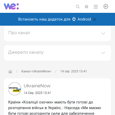
Встановіть наш додаток для
Android
Про канал
Канал головних новин про Україну, війну та українців
Створено: 24 серпня 2024
Джерело каналу
Відповідальні:
Даний канал ретранслює дані з наступного публічно-
доступного джерела:
https://t.me/UkraineNow
, з
метою його популяризації та збільшення аудиторії
Канал «UkraineNow»
14 сер. 2025 13:41
його підписників.
UkraineNow
Переходьте за посиланнями в дописах для
отримання повної інформації про Автора, чи
14 Сер. 2025 13:41
предмет допису.
Країни «Коаліції охочих» мають бути готові до
розгортання військ в Україні, - Науседа «Ми маємо
бути готові розгорнути сили для забезпечення