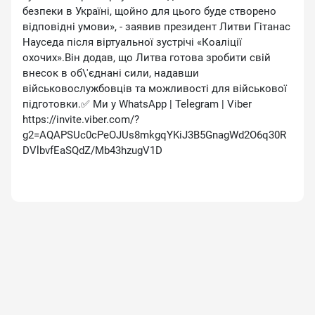
безпеки в Україні, щойно для цього буде створено
відповідні умови», - заявив президент Литви Гітанас
Науседа після віртуальної зустрічі «Коаліції
охочих».Він додав, що Литва готова зробити свій
внесок в об\'єднані сили, надавши
військовослужбовців та можливості для військової
підготовки.✅ Ми у WhatsApp | Telegram | Viber
https://invite.viber.com/?
g2=AQAPSUc0cPeOJUs8mkgqYKiJ3B5GnagWd2O6q30R
DVlbvfEaSQdZ/Mb43hzugV1D