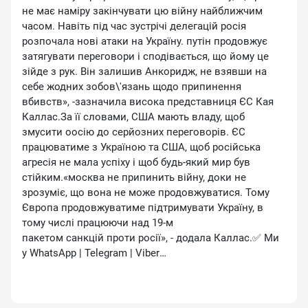
не має наміру закінчувати цю війну найближчим
часом. Навіть під час зустрічі делегацій росія
розпочала нові атаки на Україну. путін продовжує
затягувати переговори і сподівається, що йому це
зійде з рук. Він залишив Анкоридж, не взявши на
себе жодних зобов\'язань щодо припинення
вбивств», -зазначила висока представниця ЄС Кая
Каллас.За її словами, США мають владу, щоб
змусити оосію до серйозних переговорів. ЄС
працюватиме з Україною та США, щоб російська
агресія не мала успіху і щоб будь-який мир був
стійким.«москва не припинить війну, доки не
зрозуміє, що вона не може продовжуватися. Тому
Європа продовжуватиме підтримувати Україну, в
тому числі працюючи над 19-м
пакетом санкцій проти росії», - додала Каллас.✅ Ми
у WhatsApp | Telegram | Viber
https://invite.viber.com/?
g2=AQAPSUc0cPeOJUs8mkgqYKiJ3B5GnagWd2O6q30R
DVlbvfEaSQdZ/Mb43hzugV1D