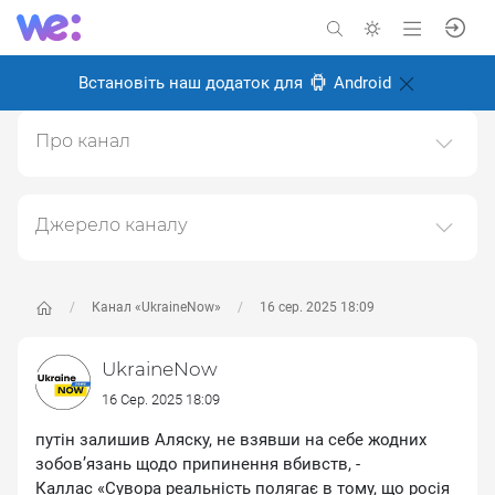
Встановіть наш додаток для
Android
Про канал
Канал головних новин про Україну, війну та українців
Створено: 24 серпня 2024
Джерело каналу
Відповідальні:
Даний канал ретранслює дані з наступного публічно-
доступного джерела:
https://t.me/UkraineNow
, з
метою його популяризації та збільшення аудиторії
Канал «UkraineNow»
16 сер. 2025 18:09
його підписників.
UkraineNow
Переходьте за посиланнями в дописах для
отримання повної інформації про Автора, чи
16 Сер. 2025 18:09
предмет допису.
путін залишив Аляску, не взявши на себе жодних
зобов’язань щодо припинення вбивств, -
Каллас «Сувора реальність полягає в тому, що росія