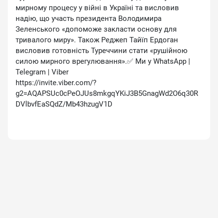
мирному процесу у війні в Україні та висловив
надію, що участь президента Володимира
Зеленського «допоможе закласти основу для
тривалого миру». Також Реджеп Тайїп Ердоган
висловив готовність Туреччини стати «рушійною
силою мирного врегулювання».✅ Ми у WhatsApp |
Telegram | Viber
https://invite.viber.com/?
g2=AQAPSUc0cPeOJUs8mkgqYKiJ3B5GnagWd2O6q30R
DVlbvfEaSQdZ/Mb43hzugV1D