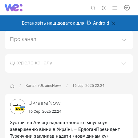
Встановіть наш додаток для
Android
Про канал
Канал головних новин про Україну, війну та українців
Створено: 24 серпня 2024
Джерело каналу
Відповідальні:
Даний канал ретранслює дані з наступного публічно-
доступного джерела:
https://t.me/UkraineNow
, з
метою його популяризації та збільшення аудиторії
Канал «UkraineNow»
16 сер. 2025 22:24
його підписників.
UkraineNow
Переходьте за посиланнями в дописах для
отримання повної інформації про Автора, чи
16 Сер. 2025 22:24
предмет допису.
Зустріч на Алясці надала «нового імпульсу»
завершенню війни в Україні, – ЕрдоганПрезидент
Туреччини закликав надати «нову динаміку»