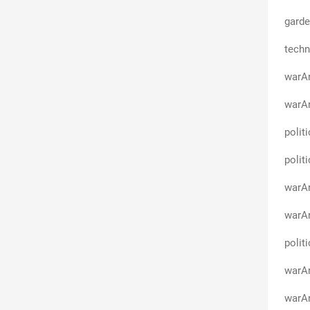
garde
techn
warA
warAn
polit
polit
warAn
warA
polit
warAn
warAn