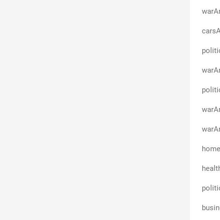
warAn
cars
polit
warA
polit
warAn
warAn
homeA
healt
polit
busin