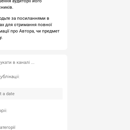
шення аудиторії його
сників.
одьте за посиланнями в
ах для отримання повної
мації про Автора, чи предмет
у.
ублікації:
рії:
атегорії