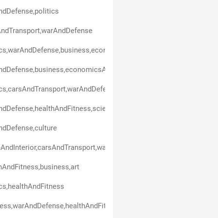
dDefense,politics
AndTransport,warAndDefense
ics,warAndDefense,business,economicsAndFinance,healthAndFitne
ndDefense,business,economicsAndFinance,healthAndFitness
ics,carsAndTransport,warAndDefense,healthAndFitness
dDefense,healthAndFitness,scienceAndEducation
dDefense,culture
ndInterior,carsAndTransport,warAndDefense,healthAndFitness
hAndFitness,business,art
ics,healthAndFitness
ess,warAndDefense,healthAndFitness,economicsAndFinance,techn