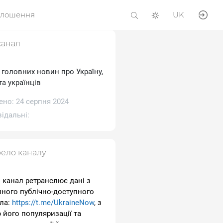
олошення
UK
канал
 головних новин про Україну,
та українців
ено: 24 серпня 2024
ідальні:
ело каналу
 канал ретранслює дані з
пного публічно-доступного
ла:
https://t.me/UkraineNow
, з
 його популяризації та