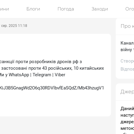
ини
Блоги
Погода
Заходи
Ог
Про 
 сер. 2025 11:18
Канал
війну 
Створ
анкції проти розробників дронів рф з
астосовані проти 43 російських, 10 китайських
Відпов
и у WhatsApp | Telegram | Viber
iJ3B5GnagWd2O6q30RDVlbvfEaSQdZ/Mb43hzugV1
Джер
Даний
насту
джере
метою