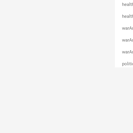
healt
healt
warA
warAn
warAn
polit
scien
warA
warAn
warAn
warA