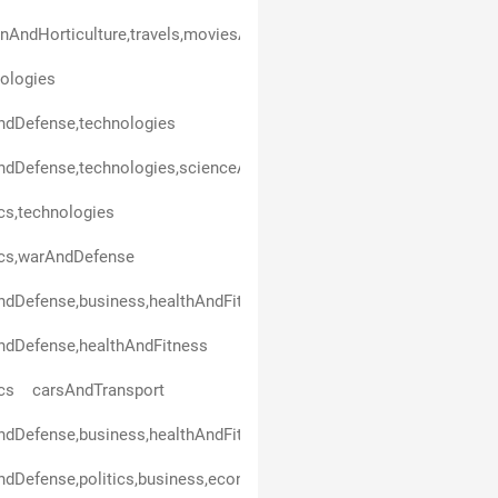
nAndHorticulture,travels,moviesAndSeries,technologies,healthAn
ologies
ndDefense,technologies
dDefense,technologies,scienceAndEducation
ics,technologies
ics,warAndDefense
dDefense,business,healthAndFitness
ndDefense,healthAndFitness
ics
carsAndTransport
dDefense,business,healthAndFitness,scienceAndEducation,politic
dDefense,politics,business,economicsAndFinance