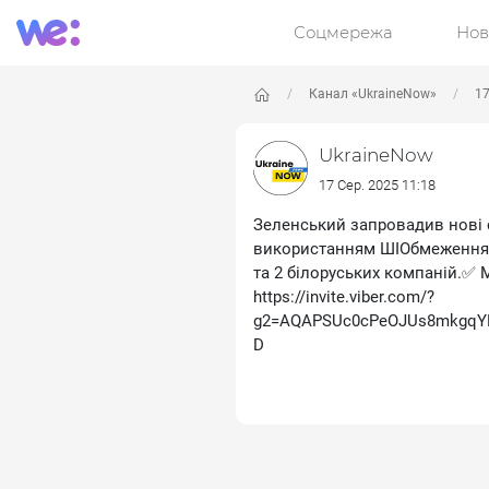
Соцмережа
Нов
Канал «UkraineNow»
17
UkraineNow
17 Сер. 2025 11:18
Зеленський запровадив нові с
використанням ШІОбмеження з
та 2 білоруських компаній.✅ М
https://invite.viber.com/?
g2=AQAPSUc0cPeOJUs8mkgqYK
D