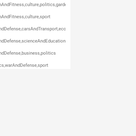
hAndFitness,culture,politics,gardenAndHorticulture,animals,technol
hAndFitness,culture,sport
ndDefense,carsAndTransport,economicsAndFinance
dDefense,scienceAndEducation,politics
dDefense,business,politics
ics,warAndDefense,sport
ceAndEducation,politics
ndDefense
dDefense,healthAndFitness,culture,scienceAndEducation,politics,s
dDefense,healthAndFitness,politics
ndDefense,scienceAndEducation