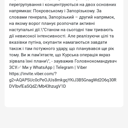
перегрупування і концентруються на двох основних
напрямках: Покровському і Запорізькому. За
словами генерала, Запорізький – другий напрямок,
на якому ворог планує розпочати активні
наступальні дії.\"Станом на сьогодні там тривають
дії невисокої інтенсивності. Але реалізуючи цілі та
вказівки путіна, окупанти намагаються завдати
також і там потужного удару, що планувався ще рік
тому. Ви ж пам’ятаєте, що Курська операція якраз
зірвала їхні плани\", - зауважив Головнокомандувач
ЗСУ.✅ Ми у WhatsApp | Telegram | Viber
https://invite.viber.com/?
g2=AQAPSUc0cPeOJUs8mkgqYKiJ3B5GnagWd2O6q30R
DVlbvfEaSQdZ/Mb43hzugV1D