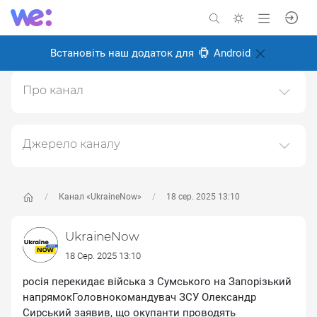
Встановіть наш додаток для
Android
Про канал
Канал головних новин про Україну, війну та українців
Створено: 24 серпня 2024
Джерело каналу
Відповідальні:
Даний канал ретранслює дані з наступного публічно-
доступного джерела:
https://t.me/UkraineNow
, з
метою його популяризації та збільшення аудиторії
Канал «UkraineNow»
18 сер. 2025 13:10
його підписників.
UkraineNow
Переходьте за посиланнями в дописах для
отримання повної інформації про Автора, чи
18 Сер. 2025 13:10
предмет допису.
росія перекидає війська з Сумського на Запорізький
напрямокГоловнокомандувач ЗСУ Олександр
Сирський заявив, що окупанти проводять