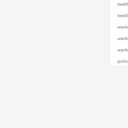
healt
healt
warA
warAn
warAn
polit
scien
warA
warAn
warAn
warA