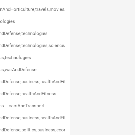
nAndHorticulture,travels,moviesAndSeries,technologies,healthAn
ologies
ndDefense,technologies
dDefense,technologies,scienceAndEducation
ics,technologies
ics,warAndDefense
dDefense,business,healthAndFitness
ndDefense,healthAndFitness
ics
carsAndTransport
dDefense,business,healthAndFitness,scienceAndEducation,politic
dDefense,politics,business,economicsAndFinance