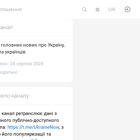
олошення
UK
канал
 головних новин про Україну,
та українців
ено: 24 серпня 2024
ідальні:
ело каналу
 канал ретранслює дані з
пного публічно-доступного
ла:
https://t.me/UkraineNow
, з
 його популяризації та