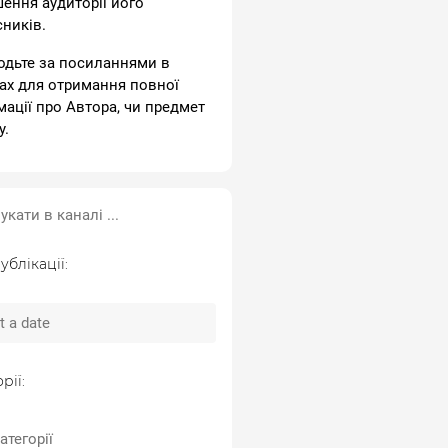
шення аудиторії його
сників.
одьте за посиланнями в
ах для отримання повної
мації про Автора, чи предмет
у.
ублікації:
рії:
атегорії