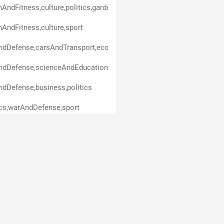
hAndFitness,culture,politics,gardenAndHorticulture,animals,technol
hAndFitness,culture,sport
ndDefense,carsAndTransport,economicsAndFinance
dDefense,scienceAndEducation,politics
dDefense,business,politics
ics,warAndDefense,sport
ceAndEducation,politics
ndDefense
dDefense,healthAndFitness,culture,scienceAndEducation,politics,s
dDefense,healthAndFitness,politics
ndDefense,scienceAndEducation