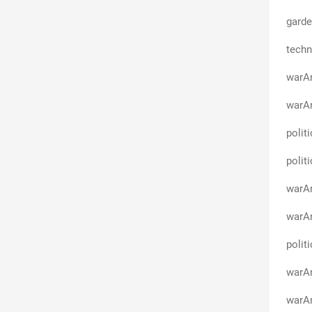
garde
techn
warA
warAn
polit
polit
warAn
warA
polit
warAn
warAn