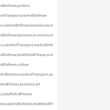
dDefense,politics
AndTransport,warAndDefense
ics,warAndDefense,business,economicsAndFinance,healthAndFitne
ndDefense,business,economicsAndFinance,healthAndFitness
ics,carsAndTransport,warAndDefense,healthAndFitness
dDefense,healthAndFitness,scienceAndEducation
dDefense,culture
ndInterior,carsAndTransport,warAndDefense,healthAndFitness
hAndFitness,business,art
ics,healthAndFitness
ess,warAndDefense,healthAndFitness,economicsAndFinance,techn