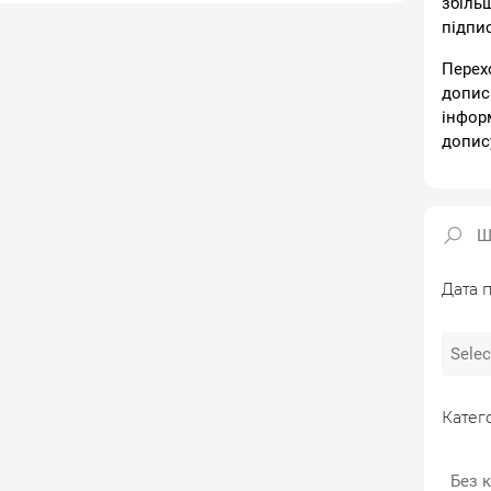
збіль
підпи
Перех
допис
інфор
допис
Дата п
Катего
Без к