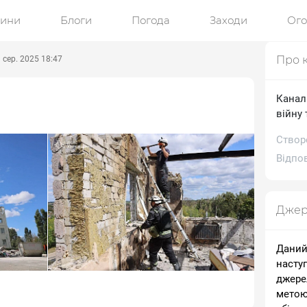
ини
Блоги
Погода
Заходи
Ог
Про 
 сер. 2025 18:47
Канал
війну 
Створ
Відпов
Джер
Даний
насту
джере
метою