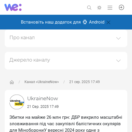
Встановіть наш додаток для
Android
Про канал
Канал головних новин про Україну, війну та українців
Створено: 24 серпня 2024
Джерело каналу
Відповідальні:
Даний канал ретранслює дані з наступного публічно-
доступного джерела:
https://t.me/UkraineNow
, з
метою його популяризації та збільшення аудиторії
Канал «UkraineNow»
21 сер. 2025 17:49
його підписників.
UkraineNow
Переходьте за посиланнями в дописах для
отримання повної інформації про Автора, чи
21 Сер. 2025 17:49
предмет допису.
Збитки на майже 26 млн грн: ДБР викрило масштабні
зловживання під час закупівлі балістичних окулярів
для МіноборониУ вересні 2024 року одне з