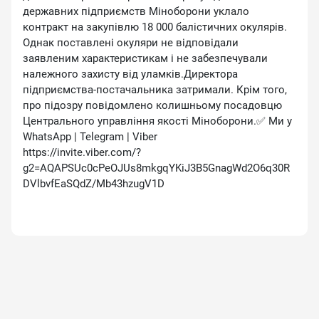
державних підприємств Міноборони уклало
контракт на закупівлю 18 000 балістичних окулярів.
Однак поставлені окуляри не відповідали
заявленим характеристикам і не забезпечували
належного захисту від уламків.Директора
підприємства-постачальника затримали. Крім того,
про підозру повідомлено колишньому посадовцю
Центрального управління якості Міноборони.✅ Ми у
WhatsApp | Telegram | Viber
https://invite.viber.com/?
g2=AQAPSUc0cPeOJUs8mkgqYKiJ3B5GnagWd2O6q30R
DVlbvfEaSQdZ/Mb43hzugV1D