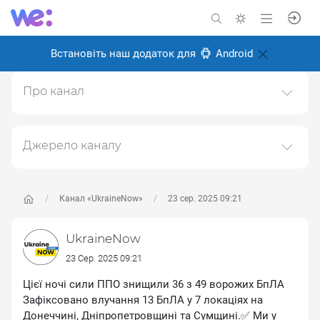
Встановіть наш додаток для
Android
Про канал
Канал головних новин про Україну, війну та українців
Створено: 24 серпня 2024
Джерело каналу
Відповідальні:
Даний канал ретранслює дані з наступного публічно-
доступного джерела:
https://t.me/UkraineNow
, з
метою його популяризації та збільшення аудиторії
Канал «UkraineNow»
23 сер. 2025 09:21
його підписників.
UkraineNow
Переходьте за посиланнями в дописах для
отримання повної інформації про Автора, чи
23 Сер. 2025 09:21
предмет допису.
Цієї ночі сили ППО знищили 36 з 49 ворожих БпЛА
Зафіксовано влучання 13 БпЛА у 7 локаціях на
Донеччині, Дніпропетровщині та Сумщині.✅ Ми у