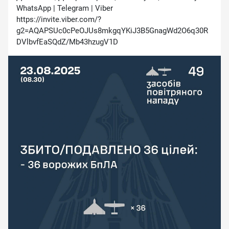
WhatsApp | Telegram | Viber
https://invite.viber.com/?
g2=AQAPSUc0cPeOJUs8mkgqYKiJ3B5GnagWd2O6q30R
DVlbvfEaSQdZ/Mb43hzugV1D