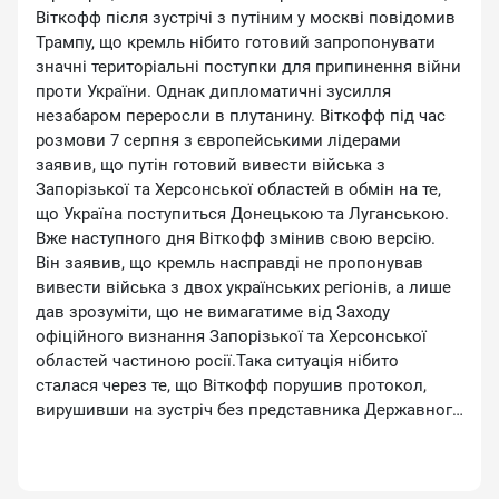
Віткофф після зустрічі з путіним у москві повідомив
Трампу, що кремль нібито готовий запропонувати
значні територіальні поступки для припинення війни
проти України. Однак дипломатичні зусилля
незабаром переросли в плутанину. Віткофф під час
розмови 7 серпня з європейськими лідерами
заявив, що путін готовий вивести війська з
Запорізької та Херсонської областей в обмін на те,
що Україна поступиться Донецькою та Луганською.
Вже наступного дня Віткофф змінив свою версію.
Він заявив, що кремль насправді не пропонував
вивести війська з двох українських регіонів, а лише
дав зрозуміти, що не вимагатиме від Заходу
офіційного визнання Запорізької та Херсонської
областей частиною росії.Така ситуація нібито
сталася через те, що Віткофф порушив протокол,
вирушивши на зустріч без представника Державного
департаменту, який зазвичай веде запис
переговорів, і залишився без запису точних
пропозицій путіна. ✅ Ми у WhatsApp | Telegram | Viber