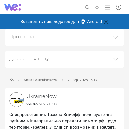
Встановіть наш додаток для
Android
Про канал
Канал головних новин про Україну, війну та українців
Створено: 24 серпня 2024
Джерело каналу
Відповідальні:
Даний канал ретранслює дані з наступного публічно-
доступного джерела:
https://t.me/UkraineNow
, з
метою його популяризації та збільшення аудиторії
Канал «UkraineNow»
29 сер. 2025 15:17
його підписників.
UkraineNow
Переходьте за посиланнями в дописах для
отримання повної інформації про Автора, чи
29 Сер. 2025 15:17
предмет допису.
Спецпредставник Трампа Віткофф після зустрічі з
путіним міг неправильно передати вимоги рф щодо
територій, - Reuters Зі слів співрозмовників Reuters,