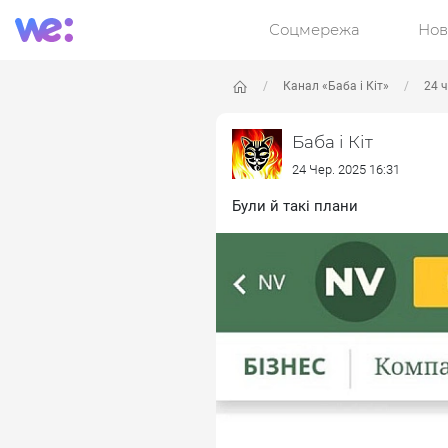
Соцмережа
Нов
Канал «Баба і Кіт»
24 ч
Баба і Кіт
24 Чер. 2025 16:31
Були й такі плани