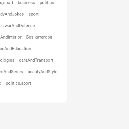
s,sport
business
politics
dyAndJokes
sport
ics,warAndDefense
AndInterior
Без категорії
nceAndEducation
ologies
carsAndTransport
esAndSeries
beautyAndStyle
c
politics,sport