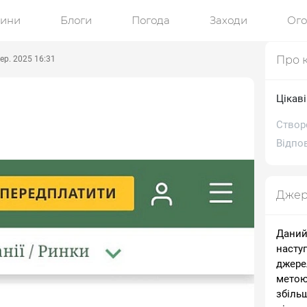
ини
Блоги
Погода
Заходи
Ог
Про 
ер. 2025 16:31
Цікав
Створе
Відпов
Джер
Даний
насту
джере
метою
збіль