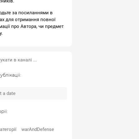
сників.
одьте за посиланнями в
ах для отримання повної
мації про Автора, чи предмет
у.
ублікації:
рії:
атегорії
warAndDefense