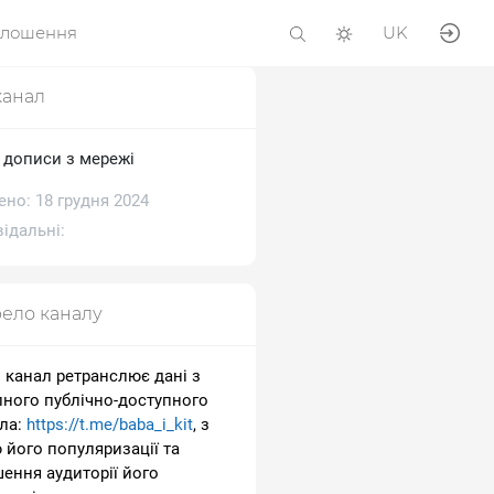
олошення
UK
канал
і дописи з мережі
но: 18 грудня 2024
ідальні:
ело каналу
 канал ретранслює дані з
пного публічно-доступного
ла:
https://t.me/baba_i_kit
, з
 його популяризації та
шення аудиторії його