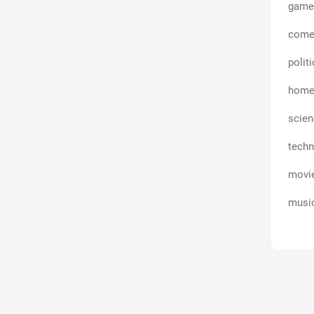
game
come
polit
home
scie
techn
movi
musi