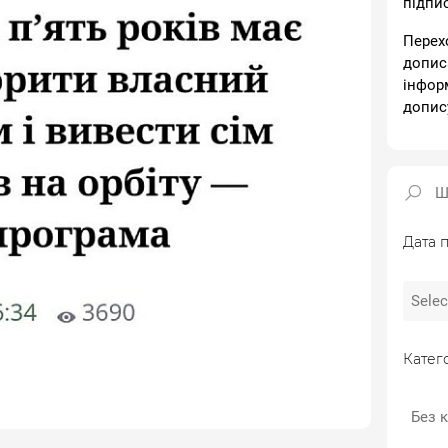
підпи
Перех
допис
інфор
допис
Дата п
Катего
Без к