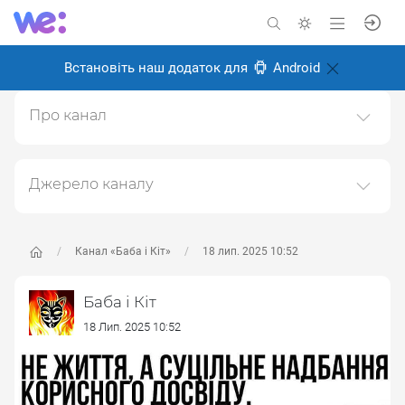
Встановіть наш додаток для
Android
Про канал
Цікаві дописи з мережі
Створено: 18 грудня 2024
Джерело каналу
Відповідальні:
Даний канал ретранслює дані з наступного публічно-
доступного джерела:
https://t.me/baba_i_kit
, з метою
його популяризації та збільшення аудиторії його
Канал «Баба і Кіт»
18 лип. 2025 10:52
підписників.
Баба і Кіт
Переходьте за посиланнями в дописах для
отримання повної інформації про Автора, чи
18 Лип. 2025 10:52
предмет допису.