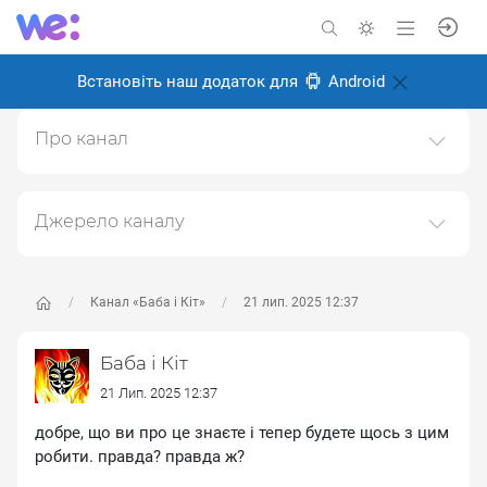
Встановіть наш додаток для
Android
Про канал
Цікаві дописи з мережі
Створено: 18 грудня 2024
Джерело каналу
Відповідальні:
Даний канал ретранслює дані з наступного публічно-
доступного джерела:
https://t.me/baba_i_kit
, з метою
його популяризації та збільшення аудиторії його
Канал «Баба і Кіт»
21 лип. 2025 12:37
підписників.
Баба і Кіт
Переходьте за посиланнями в дописах для
отримання повної інформації про Автора, чи
21 Лип. 2025 12:37
предмет допису.
добре, що ви про це знаєте і тепер будете щось з цим
робити. правда? правда ж?