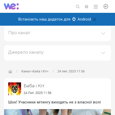
Встановіть наш додаток для
Android
Про канал
Цікаві дописи з мережі
Створено: 18 грудня 2024
Джерело каналу
Відповідальні:
Даний канал ретранслює дані з наступного публічно-
доступного джерела:
https://t.me/baba_i_kit
, з метою
його популяризації та збільшення аудиторії його
Канал «Баба і Кіт»
24 лип. 2025 11:56
підписників.
Баба і Кіт
Переходьте за посиланнями в дописах для
отримання повної інформації про Автора, чи
24 Лип. 2025 11:56
предмет допису.
Шок! Учасники мітингу виходять не з власної волі