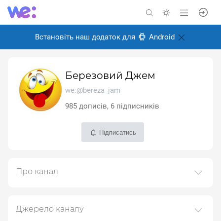
Встановіть наш додаток для
Android
Березовий Джем
we:@bereza_jam
985 дописів, 6 підписників
Підписатись
Про канал
Трохи гумору та іронії. Майже без політики. Майже.
Жартую. ))
Джерело каналу
Створено: 24 березня 2026