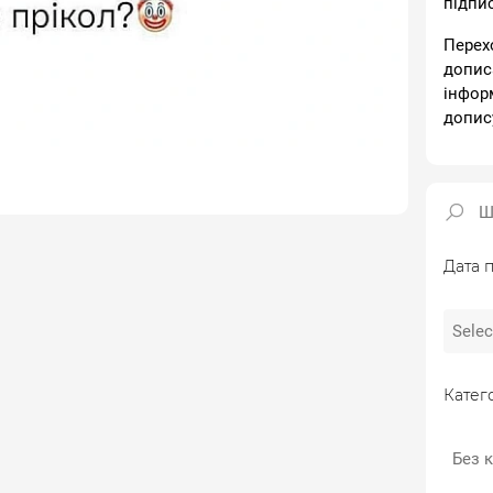
підпи
Перех
допис
інфор
допис
Дата п
Катего
Без к