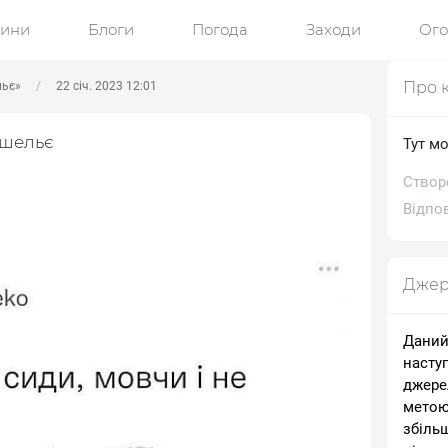
ини
Блоги
Погода
Заходи
Ог
Про 
льє»
22 січ. 2023 12:01
ішельє
Тут м
Створ
Відпов
Джер
Даний
насту
джере
метою
збіль