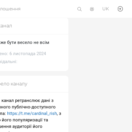
олошення
UK
канал
оже бути весело не всім
ено: 6 листопада 2024
ідальні:
ело каналу
 канал ретранслює дані з
пного публічно-доступного
ла:
https://t.me/cardinal_rish
, з
 його популяризації та
шення аудиторії його