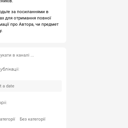
сників.
одьте за посиланнями в
ах для отримання повної
мації про Автора, чи предмет
у.
ублікації:
рії:
атегорії
Без категорії