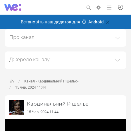
Встановіть наш додаток для
Android
Про канал
Тут може бути весело не всім
Створено: 6 листопада 2024
Джерело каналу
Відповідальні:
Даний канал ретранслює дані з наступного публічно-
доступного джерела:
https://t.me/cardinal_rish
, з
метою його популяризації та збільшення аудиторії
Канал «Кардинальний Рішельє»
його підписників.
15 чер. 2024 11:44
Переходьте за посиланнями в дописах для
Кардинальний Рішельє
отримання повної інформації про Автора, чи
предмет допису.
15 Чер. 2024 11:44