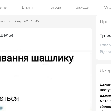
ини
Блоги
Погода
Заходи
Ог
Про 
льє»
2 чер. 2025 14:45
ішельє
Тут м
Створ
Відпов
Джер
Даний
насту
джере
метою
збіль