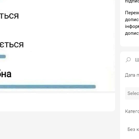
підпи
Перех
допис
інфор
допис
Дата п
Катего
Без к