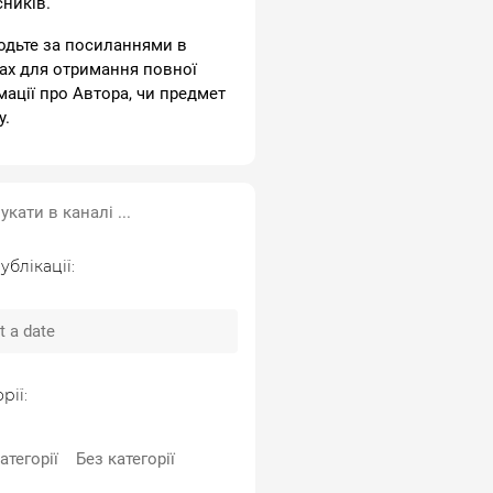
сників.
одьте за посиланнями в
ах для отримання повної
мації про Автора, чи предмет
у.
ублікації:
рії:
атегорії
Без категорії