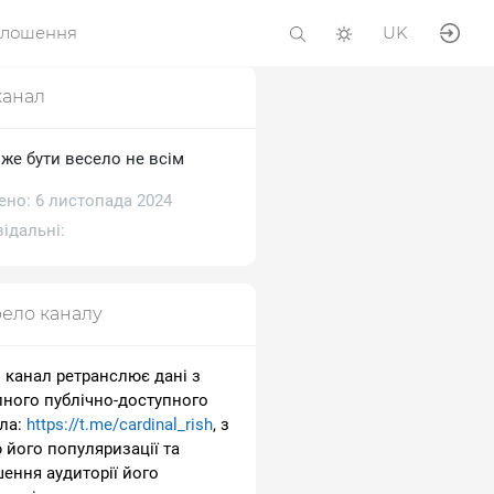
олошення
UK
канал
оже бути весело не всім
ено: 6 листопада 2024
ідальні:
ело каналу
 канал ретранслює дані з
пного публічно-доступного
ла:
https://t.me/cardinal_rish
, з
 його популяризації та
шення аудиторії його