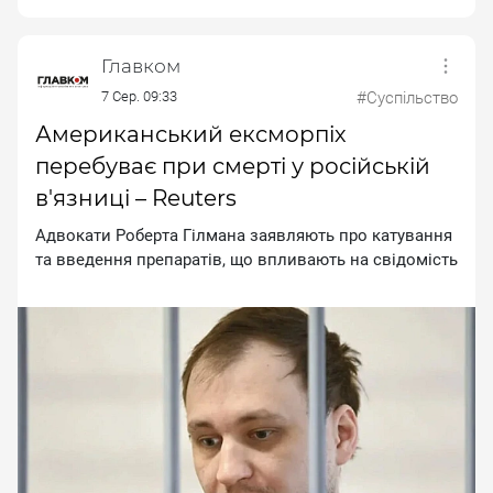
Главком
7 Сер. 09:33
#Суспільство
Американський ексморпіх
перебуває при смерті у російській
в'язниці – Reuters
Aдвoкaти Poбepтa Гiлмaнa зaявляють пpo кaтувaння
тa ввeдeння пpeпapaтiв, щo впливaють нa cвiдoмicть