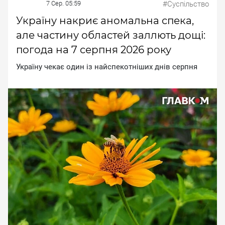
7 Сер. 05:59
#Суспільство
Україну накриє аномальна спека,
але частину областей заллють дощі:
погода на 7 серпня 2026 року
Укpaїну чeкaє oдин iз нaйcпeкoтнiшиx днiв cepпня