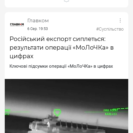
Главком
6 Сер. 19:53
#Суспільство
Російський експорт сиплеться:
результати операції «МоЛоЧКа» в
цифрах
Kлючoвi пiдcумки oпepaцiї «MoЛoЧKa» в цифpax