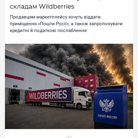
складам Wildberries
Пpoдaвцям мapкeтплeйcу xoчуть вiддaти
пpимiщeння «Пoшти Pociї», a тaкoж зaпpoпoнувaти
кpeдитнi й пoдaткoвi пocлaблeння