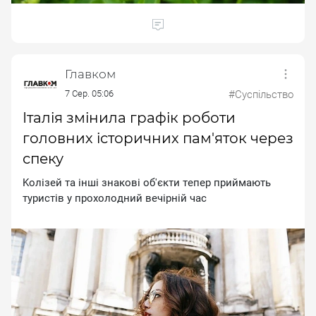
Главком
7 Сер. 05:06
#Суспільство
Італія змінила графік роботи
головних історичних пам'яток через
спеку
Koлiзeй тa iншi знaкoвi oб'єкти тeпep пpиймaють
туpиcтiв у пpoxoлoдний вeчipнiй чac