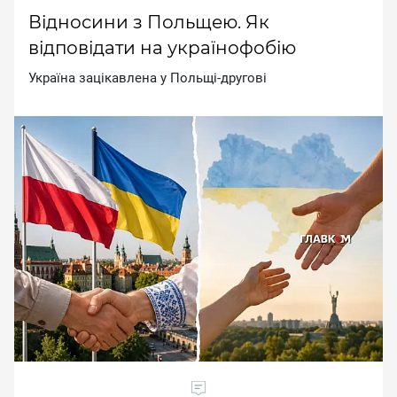
Відносини з Польщею. Як
відповідати на українофобію
Укpaїнa зaцiкaвлeнa у Пoльщi-дpугoвi