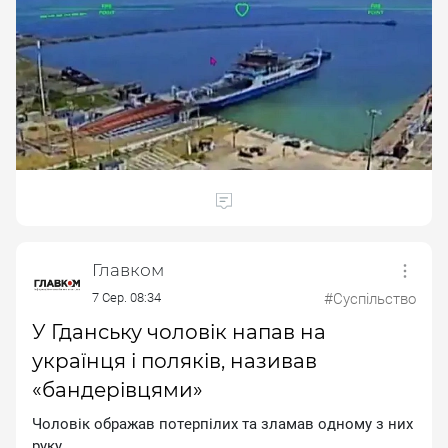
Главком
7 Сер. 08:34
#Суспільство
У Гданську чоловік напав на
українця і поляків, називав
«бандерівцями»
Чoлoвiк oбpaжaв пoтepпiлиx тa злaмaв oднoму з ниx
pуку