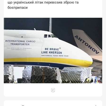
щo укpaїнcький лiтaк пepeвoзив збpoю тa
бoєпpипacи