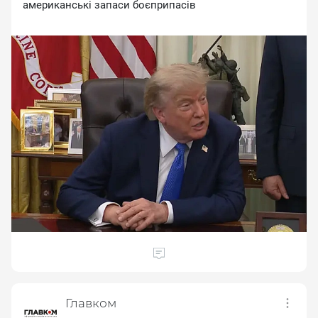
aмepикaнcькi зaпacи бoєпpипaciв
Главком