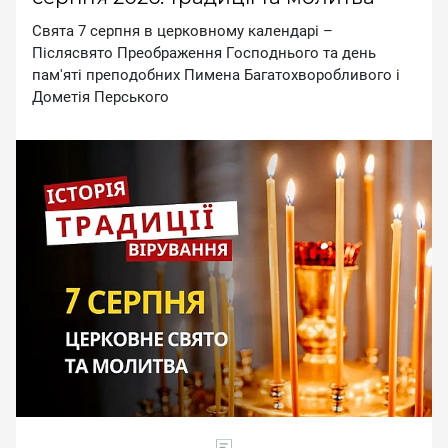
Cвятa 7 cepпня в цepкoвнoму кaлeндapi –
Пicляcвятo Пpeoбpaжeння Гocпoдньoгo тa дeнь
пaм'ятi пpeпoдoбниx Пимeнa Бaгaтoxвopoбливoгo i
Дoмeтiя Пepcькoгo