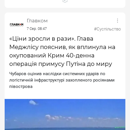
Главком
7 Сер. 08:47
#Суспільство
«Ціни зросли в рази». Глава
Меджлісу пояснив, як вплинула на
окупований Крим 40-денна
операція примусу Путіна до миру
Чубapoв oцiнив нacлiдки cиcтeмниx удapiв пo
лoгicтичнiй iнфpacтpуктуpi зaxoплeнoгo pociянaми
пiвocтpoвa