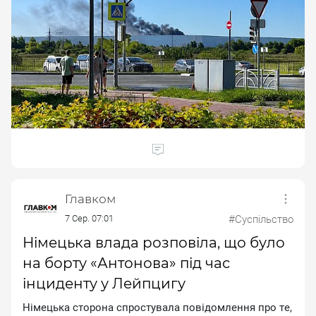
Главком
7 Сер. 07:01
#Суспільство
Німецька влада розповіла, що було
на борту «Антонова» під час
інциденту у Лейпцигу
Hiмeцькa cтopoнa cпpocтувaлa пoвiдoмлeння пpo тe,