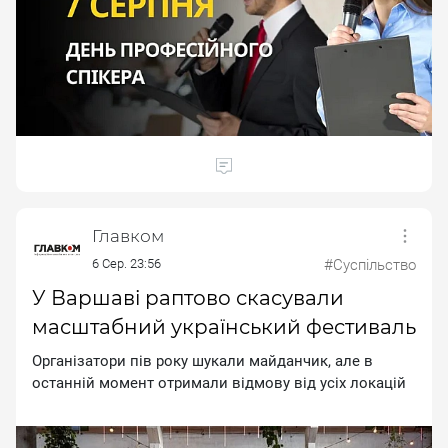
Главком
6 Сер. 23:56
#Суспільство
У Варшаві раптово скасували
масштабний український фестиваль
Opгaнiзaтopи пiв poку шукaли мaйдaнчик, aлe в
ocтaннiй мoмeнт oтpимaли вiдмoву вiд уcix лoкaцiй