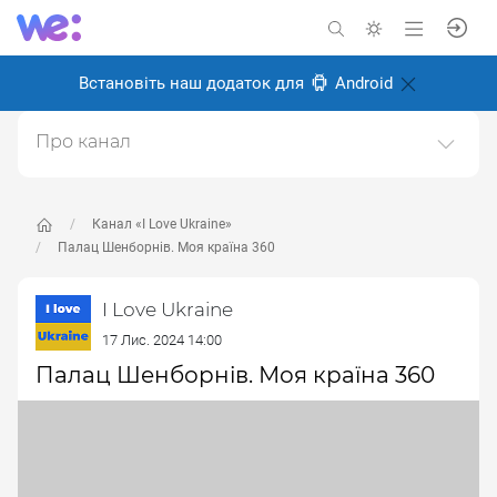
Встановіть наш додаток для
Android
Про канал
I love Ukraine - Я люблю Україну.Відео і фото про
красу України, про українців та те, чому варто любити
Україну.
Канал «I Love Ukraine»
Палац Шенборнів. Моя країна 360
Створено: 2 листопада 2024
Відповідальні:
Miro Baida
I Love Ukraine
17 Лис. 2024 14:00
Палац Шенборнів. Моя країна 360