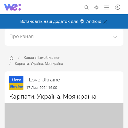
Встановіть наш додаток для
Android
Про канал
I love Ukraine - Я люблю Україну.Відео і фото про
красу України, про українців та те, чому варто любити
Україну.
Канал «I Love Ukraine»
Карпати. Україна. Моя країна
Створено: 2 листопада 2024
Відповідальні:
Miro Baida
I Love Ukraine
17 Лис. 2024 16:00
Карпати. Україна. Моя країна