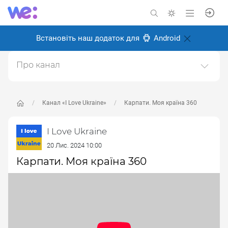
Встановіть наш додаток для
Android
Про канал
I love Ukraine - Я люблю Україну.Відео і фото про
красу України, про українців та те, чому варто любити
Україну.
Канал «I Love Ukraine»
Карпати. Моя країна 360
Створено: 2 листопада 2024
I Love Ukraine
Відповідальні:
Miro Baida
20 Лис. 2024 10:00
Карпати. Моя країна 360