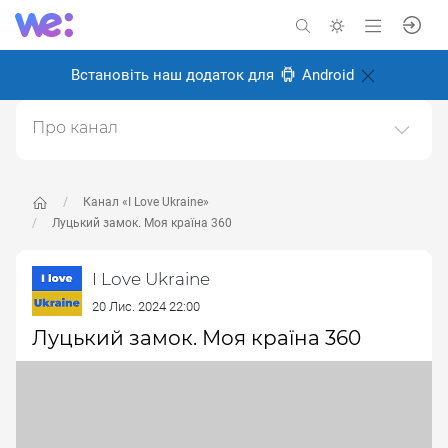
Встановіть наш додаток для
Android
Про канал
I love Ukraine - Я люблю Україну.Відео і фото про
красу України, про українців та те, чому варто любити
Україну.
Канал «I Love Ukraine»
Луцький замок. Моя країна 360
Створено: 2 листопада 2024
Відповідальні:
Miro Baida
I Love Ukraine
20 Лис. 2024 22:00
Луцький замок. Моя країна 360