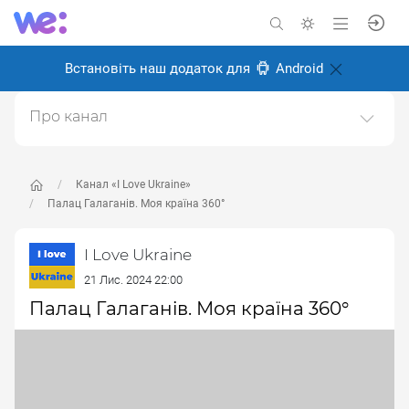
Встановіть наш додаток для
Android
Про канал
I love Ukraine - Я люблю Україну.Відео і фото про
красу України, про українців та те, чому варто любити
Україну.
Канал «I Love Ukraine»
Палац Галаганів. Моя країна 360°
Створено: 2 листопада 2024
Відповідальні:
Miro Baida
I Love Ukraine
21 Лис. 2024 22:00
Палац Галаганів. Моя країна 360°