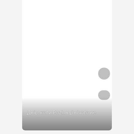
Днів, коли Роziянці нічого не
крали: 0