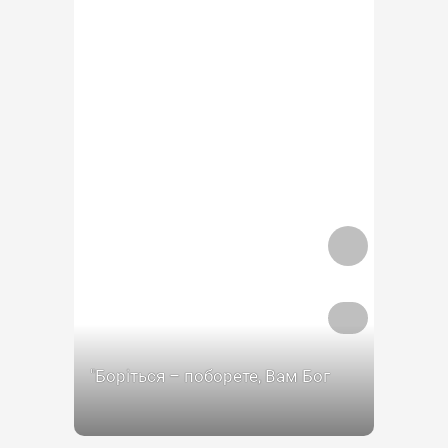
″Боріться – поборете, Вам Бог
помагає! За вас правда, за вас
слава, І воля святая!″І знову –