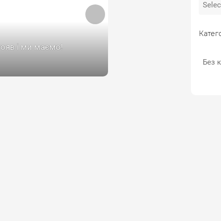
Катего
тояв і ми маємо!
Без к