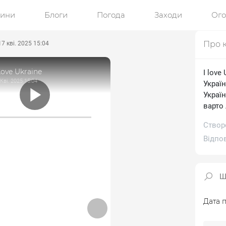
ини
Блоги
Погода
Заходи
Ог
Про 
17 кві. 2025 15:04
Love Ukraine
I love
 Кві. 2025 15:04
Україн
Україн
варто 
Створ
Відпо
Дата п