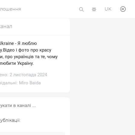
олошення
UK
канал
 Ukraine - Я люблю
у.Відео і фото про красу
и, про українців та те, чому
любити Україну.
ено: 2 листопада 2024
відальні:
Miro Baida
ублікації: