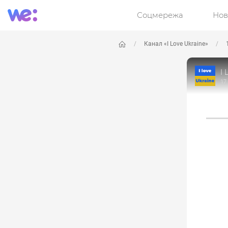
Соцмережа
Нов
Канал «I Love Ukraine»
I 
17