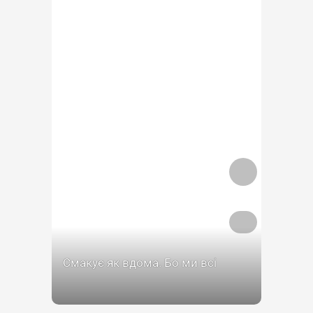
Смакує як вдома. Бо ми всі
разом - до Перемоги!