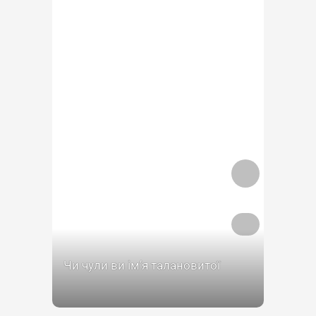
Чи чули ви імʼя талановитої
художниці та дизайнерки Любов
Панченко? На жаль, вона не