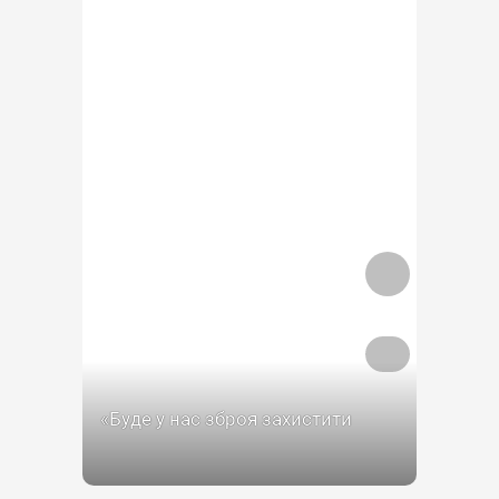
«Буде у нас зброя захистити
український сенс — будуть
українські сенси». Інтервʼю з