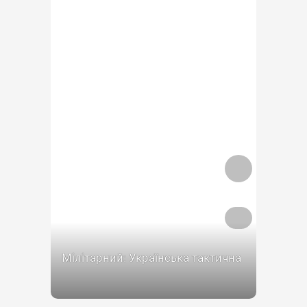
Мілітарний: Українська тактична
авіація завдала бомбового удару
по скупченню живої сили