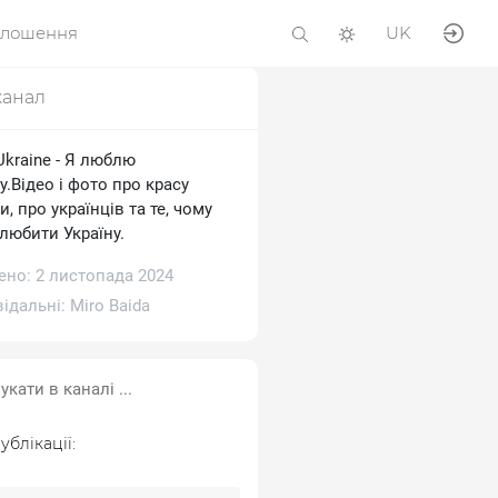
олошення
UK
канал
 Ukraine - Я люблю
у.Відео і фото про красу
и, про українців та те, чому
любити Україну.
ено: 2 листопада 2024
відальні:
Miro Baida
ублікації: