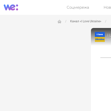
Соцмережа
Нов
Канал «I Love Ukraine»
I 
1 