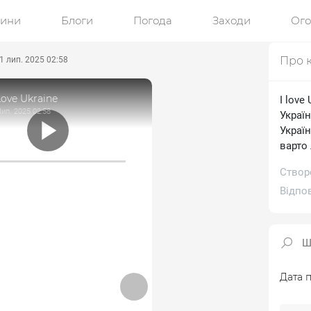
ини
Блоги
Погода
Заходи
Ог
Про 
1 лип. 2025 02:58
Love Ukraine
I love
Лип. 2025 02:58
Україн
Україн
варто 
Створ
Відпо
Дата п