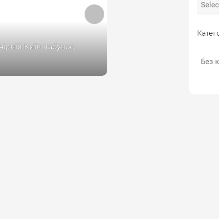
Катего
чірній Київ набуває
ї чарівності, і сходи на
Без к
ій алеї — яскравий
 цього! Ці оновлені
 підсвіткою стали
ьою прикрасою міста,
чи сучасний дизайн з
рою старого Подолу. У
ідео ви побачите, як
є це місце вночі — з
, що м’яко підсвічують
рок, створюючи казкову
ру для прогулянок.Не
е поставити лайк,
тися на канал і написати