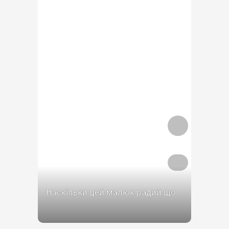
Наскільки цей малюк радий що
Він повернувся додому)
Повертайтесь всі цілими та