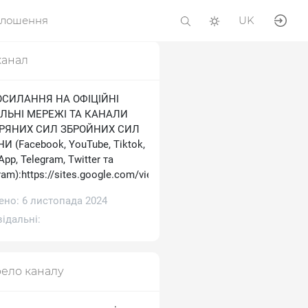
олошення
UK
канал
ОСИЛАННЯ НА ОФІЦІЙНІ
ЛЬНІ МЕРЕЖІ ТА КАНАЛИ
ТРЯНИХ СИЛ ЗБРОЙНИХ СИЛ
И (Facebook, YouTube, Tiktok,
pp, Telegram, Тwitter та
ram):https://sites.google.com/view/ukrainianairforce
ено: 6 листопада 2024
ідальні:
ело каналу