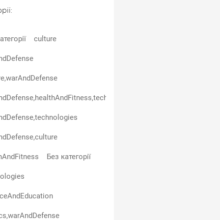
рії:
атегорії
culture
ndDefense
re,warAndDefense
dDefense,healthAndFitness,technologies
ndDefense,technologies
dDefense,culture
hAndFitness
Без категорії
ologies
nceAndEducation
ics,warAndDefense