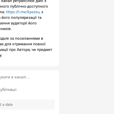
 канал ретранслює дані з
пного публічно-доступного
ла:
https://t.me/kpszsu
, з
 його популяризації та
шення аудиторії його
сників.
одьте за посиланнями в
ах для отримання повної
мації про Автора, чи предмет
у.
ублікації: