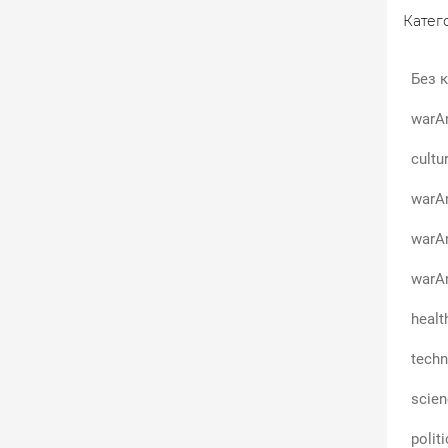
Катего
Без к
warA
cultu
warAn
warA
warAn
healt
techn
scie
polit