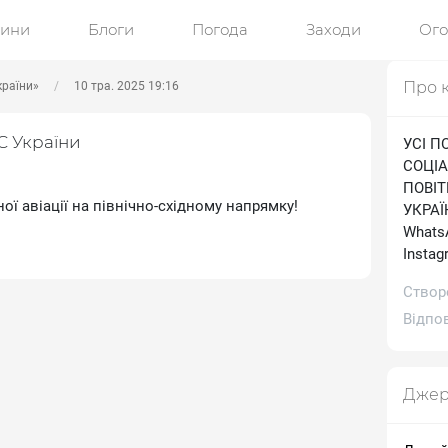
ини
Блоги
Погода
Заходи
Ог
Про 
країни»
10 тра. 2025 19:16
С України
УСІ П
СОЦІА
ПОВІ
ої авіації на північно-східному напрямку!
УКРАЇН
WhatsA
Іnstag
Створ
Відпов
Джер