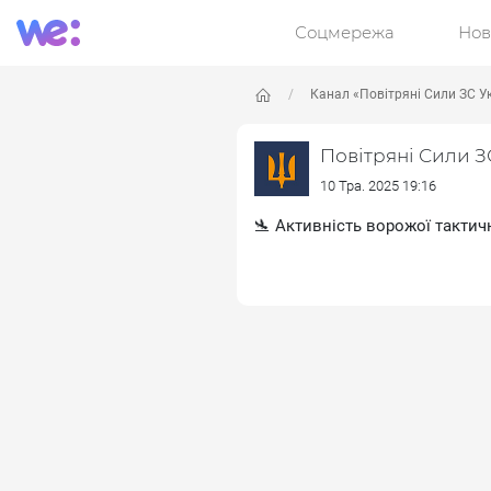
Соцмережа
Нов
Канал «Повітряні Сили ЗС У
Повітряні Сили З
10 Тра. 2025 19:16
🛬 Активність ворожої тактичн