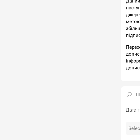
Даний
насту
джере
метою
збіль
підпи
Перех
допис
інфор
допис
Дата п