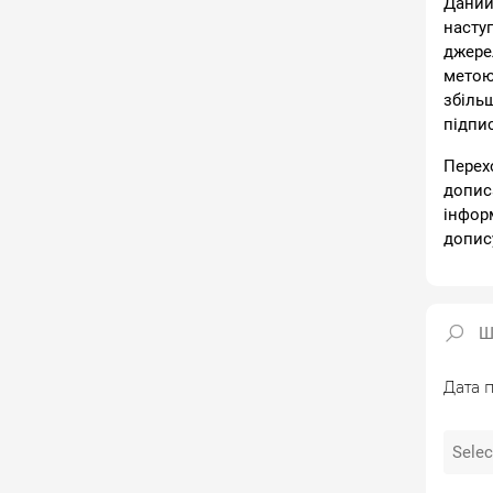
Даний
насту
джере
метою
збіль
підпи
Перех
допис
інфор
допис
Дата п