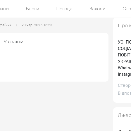
ини
Блоги
Погода
Заходи
Ог
Про 
країни»
23 чер. 2025 16:53
С України
УСІ П
СОЦІА
ПОВІ
УКРАЇН
WhatsA
Іnstag
Створ
Відпов
Джер