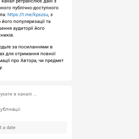
 канал ретранслює дані з
пного публічно-доступного
ла:
https://t.me/kpszsu
, з
 його популяризації та
шення аудиторії його
сників.
одьте за посиланнями в
ах для отримання повної
мації про Автора, чи предмет
у.
ублікації: