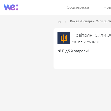
Соцмережа
Нов
Канал «Повітряні Сили ЗС У
Повітряні Сили З
23 Чер. 2025 16:53
📢 Відбій загрози!