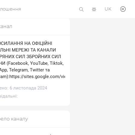
олошення
UK
канал
ОСИЛАННЯ НА ОФІЦІЙНІ
ЛЬНІ МЕРЕЖІ ТА КАНАЛИ
ТРЯНИХ СИЛ ЗБРОЙНИХ СИЛ
И (Facebook, YouTube, Tiktok,
pp, Telegram, Тwitter та
ram):https://sites.google.com/view/ukrainianairforce
ено: 6 листопада 2024
ідальні:
ело каналу