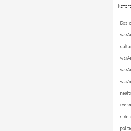
Катего
Без к
warA
cultu
warAn
warA
warAn
healt
techn
scie
polit