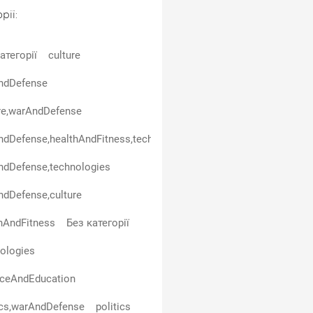
рії:
атегорії
culture
ndDefense
re,warAndDefense
dDefense,healthAndFitness,technologies
ndDefense,technologies
dDefense,culture
hAndFitness
Без категорії
ologies
nceAndEducation
ics,warAndDefense
politics