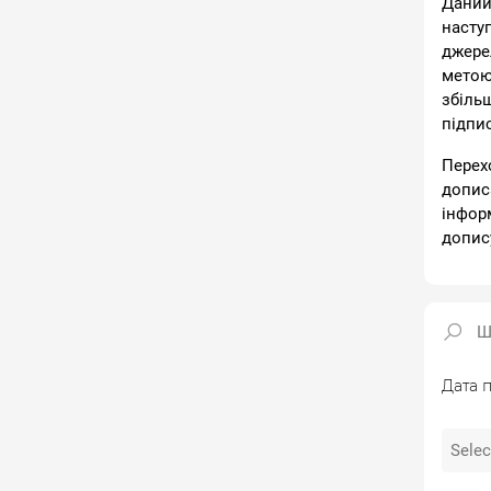
Даний
насту
джере
метою
збіль
підпи
Перех
допис
інфор
допис
Дата п