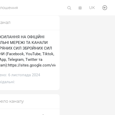
олошення
UK
канал
ОСИЛАННЯ НА ОФІЦІЙНІ
ЛЬНІ МЕРЕЖІ ТА КАНАЛИ
ТРЯНИХ СИЛ ЗБРОЙНИХ СИЛ
И (Facebook, YouTube, Tiktok,
pp, Telegram, Тwitter та
ram):https://sites.google.com/view/ukrainianairforce
ено: 6 листопада 2024
ідальні:
ело каналу