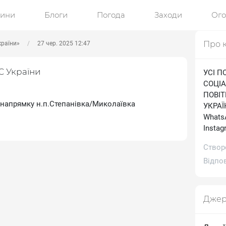
ини
Блоги
Погода
Заходи
Ог
Про 
країни»
27 чер. 2025 12:47
С України
УСІ П
СОЦІА
ПОВІ
 напрямку н.п.Степанівка/Миколаївка
УКРАЇН
WhatsA
Іnstag
Створ
Відпов
Джер