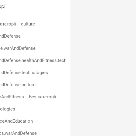
рії:
атегорії
culture
ndDefense
re,warAndDefense
dDefense,healthAndFitness,technologies
ndDefense,technologies
dDefense,culture
hAndFitness
Без категорії
ologies
nceAndEducation
ics,warAndDefense