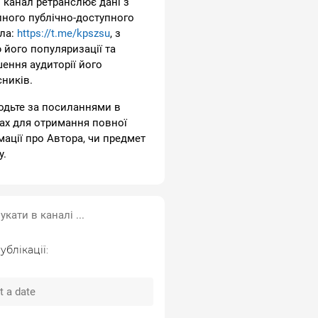
 канал ретранслює дані з
пного публічно-доступного
ла:
https://t.me/kpszsu
, з
 його популяризації та
шення аудиторії його
сників.
одьте за посиланнями в
ах для отримання повної
мації про Автора, чи предмет
у.
ублікації: