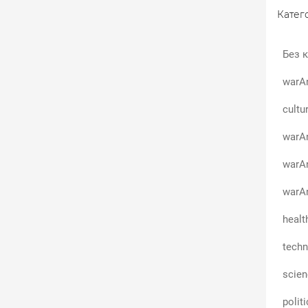
Катего
Без к
warA
cultu
warAn
warA
warAn
healt
techn
scie
polit