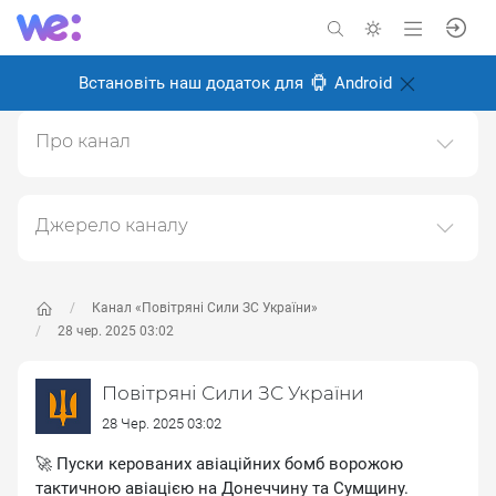
Встановіть наш додаток для
Android
Про канал
УСІ ПОСИЛАННЯ НА ОФІЦІЙНІ СОЦІАЛЬНІ МЕРЕЖІ
ТА КАНАЛИ ПОВІТРЯНИХ СИЛ ЗБРОЙНИХ СИЛ
УКРАЇНИ (Facebook, YouTube, Tiktok, WhatsApp,
Джерело каналу
Telegram, Тwitter та
Даний канал ретранслює дані з наступного публічно-
Іnstagram):https://sites.google.com/view/ukrainianairforce
доступного джерела:
https://t.me/kpszsu
, з метою
його популяризації та збільшення аудиторії його
Канал «Повітряні Сили ЗС України»
Створено: 6 листопада 2024
підписників.
28 чер. 2025 03:02
Відповідальні:
Переходьте за посиланнями в дописах для
Повітряні Сили ЗС України
отримання повної інформації про Автора, чи
предмет допису.
28 Чер. 2025 03:02
🚀 Пуски керованих авіаційних бомб ворожою
тактичною авіацією на Донеччину та Сумщину.