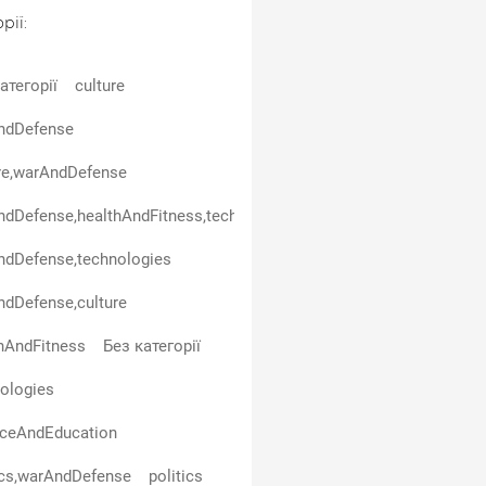
рії:
атегорії
culture
ndDefense
re,warAndDefense
dDefense,healthAndFitness,technologies
ndDefense,technologies
dDefense,culture
hAndFitness
Без категорії
ologies
nceAndEducation
ics,warAndDefense
politics