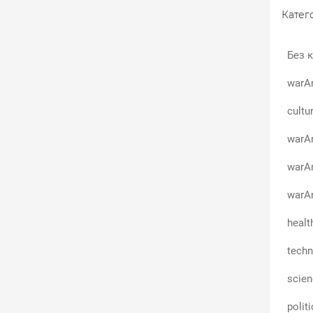
Катего
Без к
warA
cultu
warAn
warA
warAn
healt
techn
scie
polit