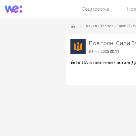
Соцмережа
Нов
Канал «Повітряні Сили ЗС У
Повітряні Сили З
3 Лип. 2025 00:11
🛵 БпЛА в північній частині 