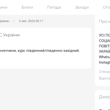
ини
Блоги
Погода
Заходи
Ог
Про 
країни»
3 лип. 2025 00:11
С України
УСІ П
СОЦІА
ПОВІ
Донеччини, курс південний/південно-західний.
УКРАЇН
WhatsA
Іnstag
Створ
Відпов
Джер