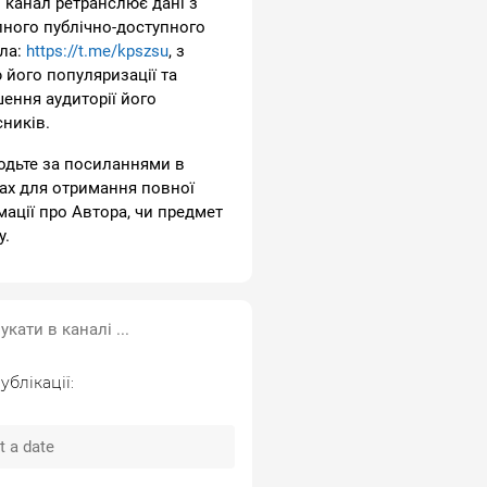
 канал ретранслює дані з
пного публічно-доступного
ла:
https://t.me/kpszsu
, з
 його популяризації та
шення аудиторії його
сників.
одьте за посиланнями в
ах для отримання повної
мації про Автора, чи предмет
у.
ублікації: