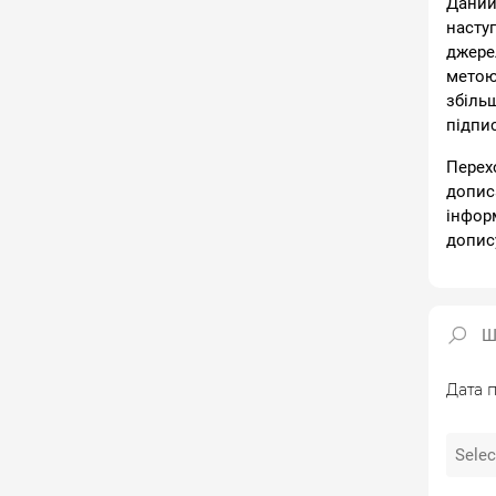
Даний
насту
джере
метою
збіль
підпи
Перех
допис
інфор
допис
Дата п