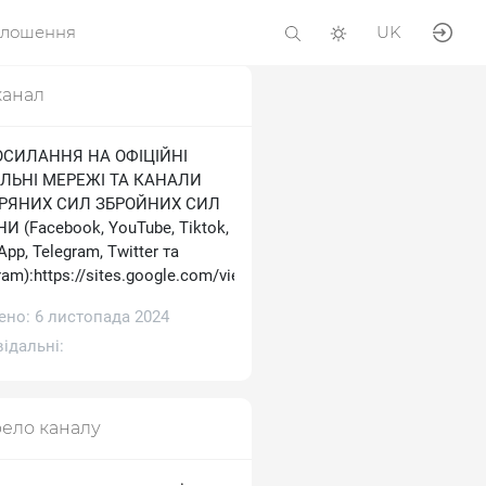
олошення
UK
канал
ОСИЛАННЯ НА ОФІЦІЙНІ
ЛЬНІ МЕРЕЖІ ТА КАНАЛИ
ТРЯНИХ СИЛ ЗБРОЙНИХ СИЛ
И (Facebook, YouTube, Tiktok,
pp, Telegram, Тwitter та
ram):https://sites.google.com/view/ukrainianairforce
ено: 6 листопада 2024
ідальні:
ело каналу