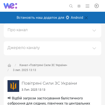
Встановіть наш додаток для
Android
Про канал
УСІ ПОСИЛАННЯ НА ОФІЦІЙНІ СОЦІАЛЬНІ МЕРЕЖІ
ТА КАНАЛИ ПОВІТРЯНИХ СИЛ ЗБРОЙНИХ СИЛ
УКРАЇНИ (Facebook, YouTube, Tiktok, WhatsApp,
Джерело каналу
Telegram, Тwitter та
Даний канал ретранслює дані з наступного публічно-
Іnstagram):https://sites.google.com/view/ukrainianairforce
доступного джерела:
https://t.me/kpszsu
, з метою
його популяризації та збільшення аудиторії його
Канал «Повітряні Сили ЗС України»
Створено: 6 листопада 2024
підписників.
3 лип. 2025 13:13
Відповідальні:
Переходьте за посиланнями в дописах для
Повітряні Сили ЗС України
отримання повної інформації про Автора, чи
предмет допису.
3 Лип. 2025 13:13
📢 Відбій загрози застосування балістичного
озброєння для східних, північних та центральних