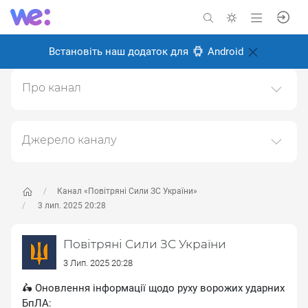
Встановіть наш додаток для
Android
Про канал
УСІ ПОСИЛАННЯ НА ОФІЦІЙНІ СОЦІАЛЬНІ МЕРЕЖІ
ТА КАНАЛИ ПОВІТРЯНИХ СИЛ ЗБРОЙНИХ СИЛ
УКРАЇНИ (Facebook, YouTube, Tiktok, WhatsApp,
Джерело каналу
Telegram, Тwitter та
Даний канал ретранслює дані з наступного публічно-
Іnstagram):https://sites.google.com/view/ukrainianairforce
доступного джерела:
https://t.me/kpszsu
, з метою
його популяризації та збільшення аудиторії його
Канал «Повітряні Сили ЗС України»
Створено: 6 листопада 2024
підписників.
3 лип. 2025 20:28
Відповідальні:
Переходьте за посиланнями в дописах для
Повітряні Сили ЗС України
отримання повної інформації про Автора, чи
предмет допису.
3 Лип. 2025 20:28
🛵 Оновлення інформації щодо руху ворожих ударних
БпЛА: