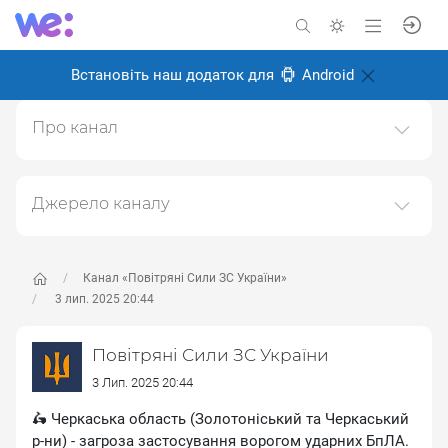
Встановіть наш додаток для
Android
Про канал
УСІ ПОСИЛАННЯ НА ОФІЦІЙНІ СОЦІАЛЬНІ МЕРЕЖІ
ТА КАНАЛИ ПОВІТРЯНИХ СИЛ ЗБРОЙНИХ СИЛ
УКРАЇНИ (Facebook, YouTube, Tiktok, WhatsApp,
Джерело каналу
Telegram, Тwitter та
Даний канал ретранслює дані з наступного публічно-
Іnstagram):https://sites.google.com/view/ukrainianairforce
доступного джерела:
https://t.me/kpszsu
, з метою
його популяризації та збільшення аудиторії його
Канал «Повітряні Сили ЗС України»
Створено: 6 листопада 2024
підписників.
3 лип. 2025 20:44
Відповідальні:
Переходьте за посиланнями в дописах для
Повітряні Сили ЗС України
отримання повної інформації про Автора, чи
предмет допису.
3 Лип. 2025 20:44
🛵 Черкаська область (Золотоніський та Черкаський
р-ни) - загроза застосування ворогом ударних БпЛА.