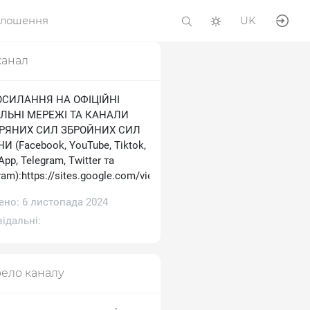
олошення
UK
канал
ОСИЛАННЯ НА ОФІЦІЙНІ
ЛЬНІ МЕРЕЖІ ТА КАНАЛИ
ТРЯНИХ СИЛ ЗБРОЙНИХ СИЛ
И (Facebook, YouTube, Tiktok,
pp, Telegram, Тwitter та
ram):https://sites.google.com/view/ukrainianairforce
ено: 6 листопада 2024
ідальні:
ело каналу