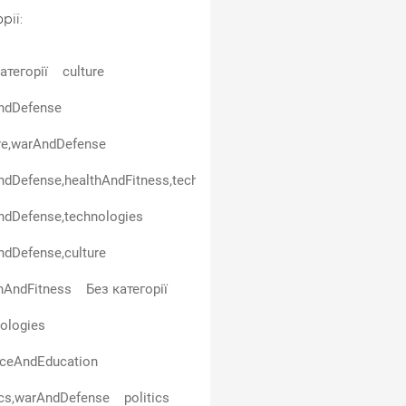
рії:
атегорії
culture
ndDefense
re,warAndDefense
dDefense,healthAndFitness,technologies
ndDefense,technologies
dDefense,culture
hAndFitness
Без категорії
ologies
nceAndEducation
ics,warAndDefense
politics