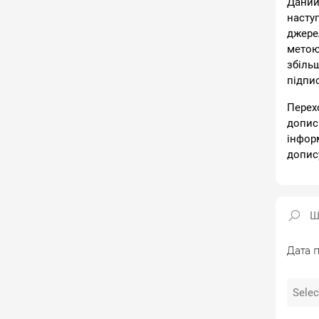
Даний
насту
джере
метою
збіль
підпи
Перех
допис
інфор
допис
Дата п