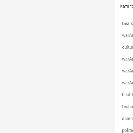
Катего
Без к
warA
cultu
warAn
warA
warAn
healt
techn
scie
polit