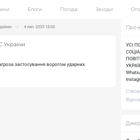
ини
Блоги
Погода
Заходи
Ог
Про 
країни»
4 лип. 2025 18:00
С України
УСІ П
СОЦІА
ПОВІ
загроза застосування ворогом ударних.
УКРАЇН
WhatsA
Іnstag
Створ
Відпов
Джер