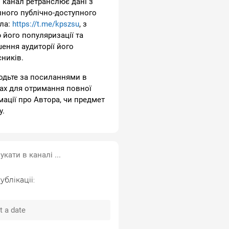
 канал ретранслює дані з
пного публічно-доступного
ла:
https://t.me/kpszsu
, з
 його популяризації та
шення аудиторії його
сників.
одьте за посиланнями в
ах для отримання повної
мації про Автора, чи предмет
у.
ублікації: