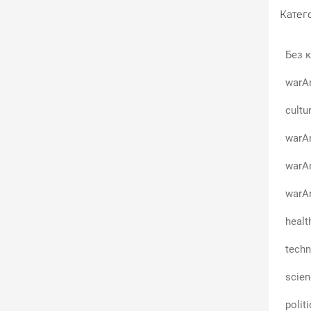
Катего
Без к
warA
cultu
warAn
warA
warAn
healt
techn
scie
polit