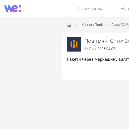
Соцмережа
Нов
Канал «Повітряні Сили ЗС У
Повітряні Сили З
21 Лип. 2025 04:07
Ракети через Черкащину залі