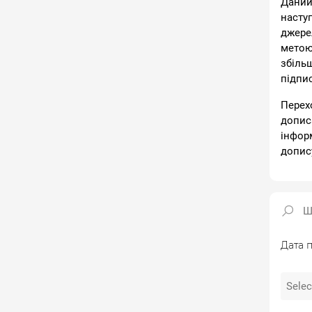
Даний
насту
джере
метою
збіль
підпи
Перех
допис
інфор
допис
Дата п