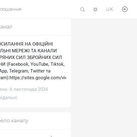
олошення
UK
канал
ОСИЛАННЯ НА ОФІЦІЙНІ
ЛЬНІ МЕРЕЖІ ТА КАНАЛИ
ТРЯНИХ СИЛ ЗБРОЙНИХ СИЛ
И (Facebook, YouTube, Tiktok,
pp, Telegram, Тwitter та
ram):https://sites.google.com/view/ukrainianairforce
ено: 6 листопада 2024
ідальні:
ело каналу