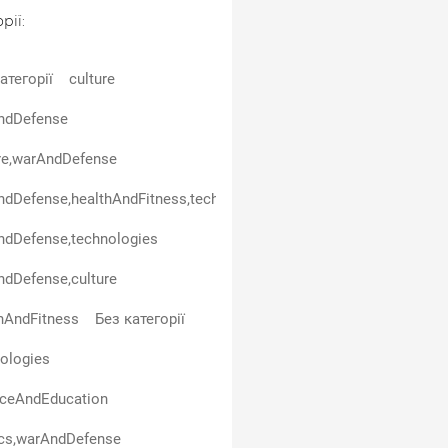
рії:
атегорії
culture
ndDefense
re,warAndDefense
dDefense,healthAndFitness,technologies
ndDefense,technologies
dDefense,culture
hAndFitness
Без категорії
ologies
nceAndEducation
ics,warAndDefense