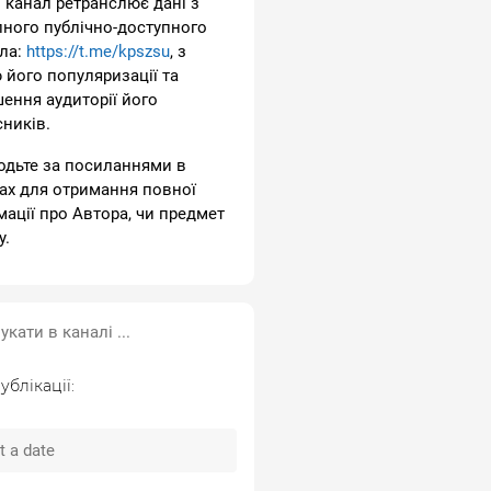
 канал ретранслює дані з
пного публічно-доступного
ла:
https://t.me/kpszsu
, з
 його популяризації та
шення аудиторії його
сників.
одьте за посиланнями в
ах для отримання повної
мації про Автора, чи предмет
у.
ублікації: