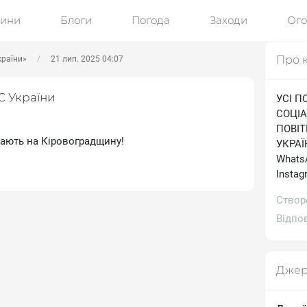
ини
Блоги
Погода
Заходи
Ог
Про 
країни»
21 лип. 2025 04:07
С України
УСІ П
СОЦІА
ПОВІ
тають на Кіровоградщину!
УКРАЇН
WhatsA
Іnstag
Створ
Відпов
Джер